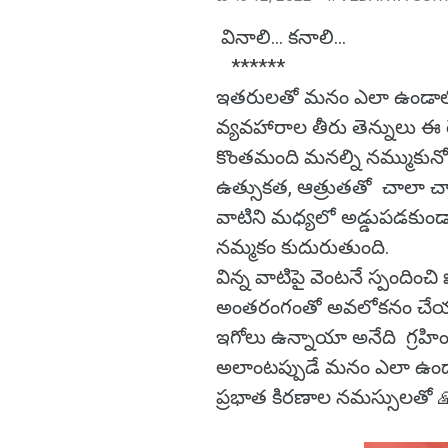
వినాలి... కనాలి...
******
ఇతరులతో మనం ఎలా ఉండాలో,
వ్యవహారాల తీరు తెన్నులు ఈ
కొంతమంది మనల్ని నమ్ముకున
ఉత్సుకత, ఆత్రుతతో చాలా 
వాటిని మధ్యలో అడ్డుపడకుండా
నమ్మకం కుదురుతుంది.
విన్న వాటిపై వెంటనే స్పంది
అంతరంగంతో అవలోకనం చేయాల
ఇగోలు ఉన్నాయా అనేది గ్రహి
అలాంటప్పుడే మనం ఎలా ఉండా
ప్రభాత కిరణాల నమస్సులతో 