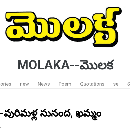
MOLAKA--మొలక
ories
new
News
Poem
Quotations
se
S
-వురిమళ్ల సునంద, ఖమ్మం
Y