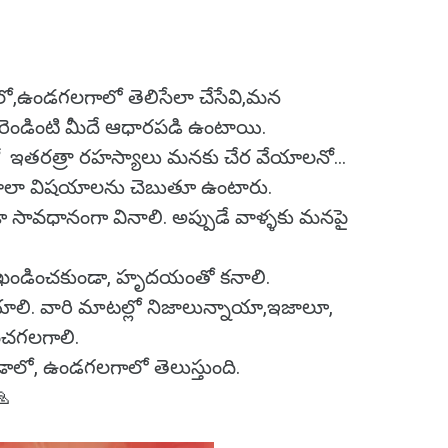
ఉండగలగాలో తెలిసేలా చేసేవి,మన
 రెండింటి మీదే ఆధారపడి ఉంటాయి.
ో ఇతరత్రా రహస్యాలు మనకు చేర వేయాలనో...
చాలా విషయాలను చెబుతూ ఉంటారు.
 సావధానంగా వినాలి. అప్పుడే వాళ్ళకు మనపై
ంచి ఖండించకుండా, హృదయంతో కనాలి.
ి. వారి మాటల్లో నిజాలున్నాయా,ఇజాలూ,
ంచగలగాలి.
లో, ఉండగలగాలో తెలుస్తుంది.
🙏