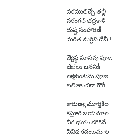
వరములిచ్చే తల్లీ
వరంగల్ భద్రకాళీ
దుష్ట సంహారిణీ
దురిత మర్ధిని దేవీ !
జ్యేష్ఠ మాసపు పూజ
జేజేలు జననికీ
లక్షకుంకుమ పూజ
లలితాంబికా గౌరీ !
కారుణ్య మూర్తికిదే
కస్తూరి జయమాల
వీర భయంకరికిదే
వివిధ కదంబమాల!