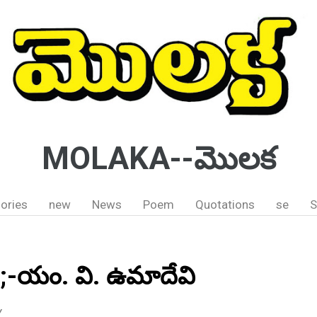
MOLAKA--మొలక
ories
new
News
Poem
Quotations
se
S
 ;-యం. వి. ఉమాదేవి
Y