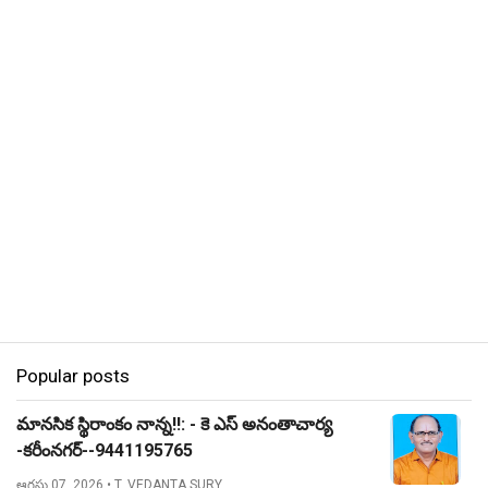
Popular posts
మానసిక స్థిరాంకం నాన్న!!: - కె ఎస్ అనంతాచార్య
-కరీంనగర్--9441195765
ఆగస్టు 07, 2026
• T. VEDANTA SURY