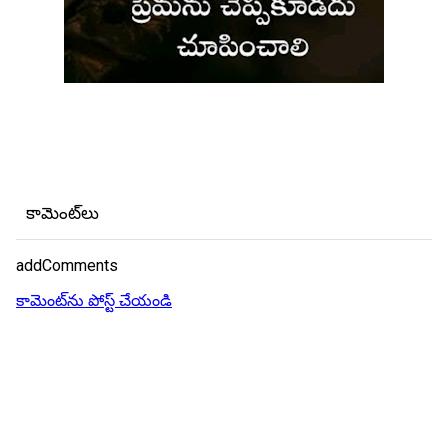
కామెంట్‌లు
addComments
కామెంట్‌ను పోస్ట్ చేయండి