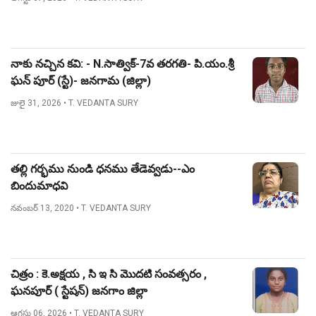
నాకు నచ్చిన కవి: - N.సాత్విక్-7వ తరగతి- పి.యం.శ్రీ
ఘన్ పూర్ (స్టే)- జనగామ (జిల్లా)
జులై 31, 2026
• T. VEDANTA SURY
తల్లి గర్భము నుండి ధనము తేడెవ్వడు--ఎం
బిందుమాధవి
నవంబర్ 13, 2020
• T. VEDANTA SURY
చిత్రం : కె.అక్షయ , సి ఇ సి మొదటి సంవత్సరం ,
ఘనపూర్ ( స్టేషన్) జనగాం జిల్లా
ఆగస్టు 06, 2026
• T. VEDANTA SURY