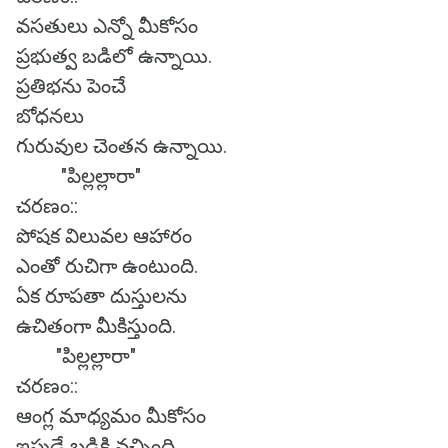
వసతులు ఎన్నో మీకోసం
ప్రభుత్వ బడిలో ఉన్నాయి.
ప్రతిభను పెంచే
బోధనలు
గురువుల చెంతన ఉన్నాయి.
"పిల్లల్లారా"
చరణం::
పోషక విలువల ఆహారం
ఎంతో రుచిగా ఉంటుంది.
ఏక రూపతా దుస్తులను
ఉచితంగా మీకిస్తుంది.
"పిల్లల్లారా"
చరణం::
ఆంగ్ల మాధ్యమం మీకోసం
ఇపుడే బడికి వచ్చింది.