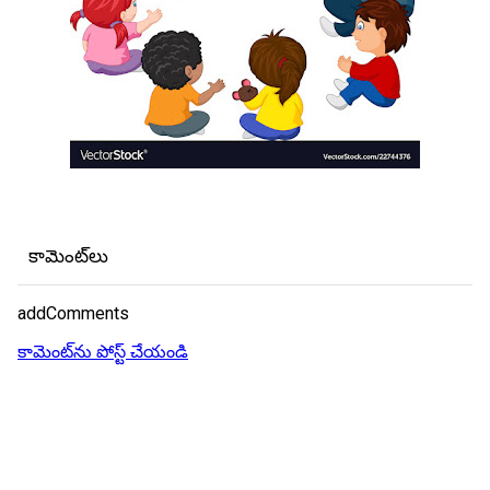
కామెంట్‌లు
addComments
కామెంట్‌ను పోస్ట్ చేయండి