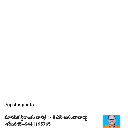
Popular posts
మానసిక స్థిరాంకం నాన్న!!: - కె ఎస్ అనంతాచార్య
-కరీంనగర్--9441195765