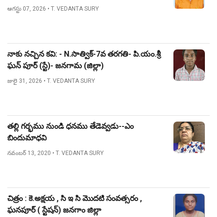
ఆగస్టు 07, 2026
• T. VEDANTA SURY
నాకు నచ్చిన కవి: - N.సాత్విక్-7వ తరగతి- పి.యం.శ్రీ
ఘన్ పూర్ (స్టే)- జనగామ (జిల్లా)
జులై 31, 2026
• T. VEDANTA SURY
తల్లి గర్భము నుండి ధనము తేడెవ్వడు--ఎం
బిందుమాధవి
నవంబర్ 13, 2020
• T. VEDANTA SURY
చిత్రం : కె.అక్షయ , సి ఇ సి మొదటి సంవత్సరం ,
ఘనపూర్ ( స్టేషన్) జనగాం జిల్లా