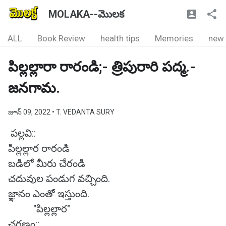
MOLAKA--మొలక
ALL
Book Review
health tips
Memories
new
పిల్లల్లారా రారండి;- త్రిపురారి పద్మ.-
జనగామ.
జూన్ 09, 2022
• T. VEDANTA SURY
పల్లవి::
పిల్లల్లార రారండి
బడిలో మీరు చేరండి
చదువుల పండుగ వచ్చింది.
జ్ఞానం ఎంతో ఇస్తుంది.
"పిల్లల్లార"
చరణం::