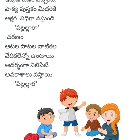
పాఠ్య పుస్తకం మీదరికే
అక్షర నిధిగా వస్తుంది.
"పిల్లల్లారా"
చరణం:
ఆటల పాటల నాటికల
వేదికలెన్నో ఉంటాయి
ఆదర్శంగా నిలిపేటి
అవకాశాలు వస్తాయి.
"పిల్లల్లార"