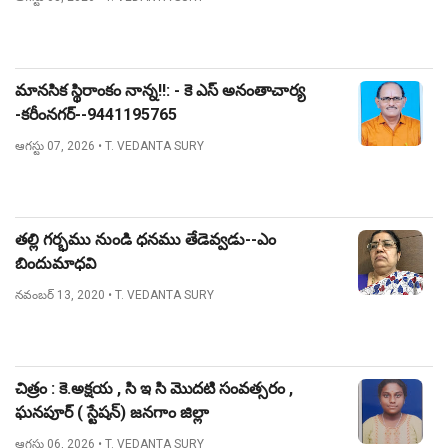
మానసిక స్థిరాంకం నాన్న!!: - కె ఎస్ అనంతాచార్య
-కరీంనగర్--9441195765
ఆగస్టు 07, 2026
• T. VEDANTA SURY
తల్లి గర్భము నుండి ధనము తేడెవ్వడు--ఎం
బిందుమాధవి
నవంబర్ 13, 2020
• T. VEDANTA SURY
చిత్రం : కె.అక్షయ , సి ఇ సి మొదటి సంవత్సరం ,
ఘనపూర్ ( స్టేషన్) జనగాం జిల్లా
ఆగస్టు 06, 2026
• T. VEDANTA SURY