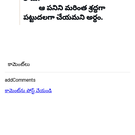
కామెంట్‌లు
addComments
కామెంట్‌ను పోస్ట్ చేయండి