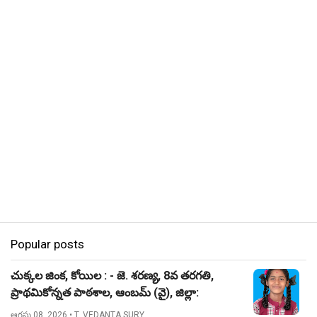
Popular posts
చుక్కల జింక, కోయిల : - జె. శరణ్య, 8వ తరగతి,
ప్రాథమికోన్నత పాఠశాల, ఆంబమ్ (వై), జిల్లా:
నిజామాబాద్.
ఆగస్టు 08, 2026
• T. VEDANTA SURY