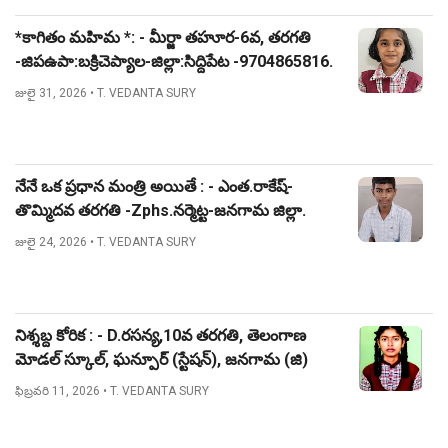
*కాగితం మహిమ *: - మీర్జా తహూర-6వ, తరగతి
-జిపఉపా:బక్రిచెప్యాల-జిల్లా:సిద్దిపేట -9704865816.
జులై 31, 2026
• T. VEDANTA SURY
నేనే ఒక ప్రధాన మంత్రి అయితే : - ఎంత.రాకేష్-
తొమ్మిదవ తరగతి -Zphs.నర్మెట్ట-జనగామ జిల్లా.
జులై 24, 2026
• T. VEDANTA SURY
నిశ్శబ్ద కోరిక : - D.రసన్య,10వ తరగతి, తెలంగాణ
మోడల్ స్కూల్, ఘన్పూర్ (స్టేషన్), జనగామ (జి)
ఫిబ్రవరి 11, 2026
• T. VEDANTA SURY