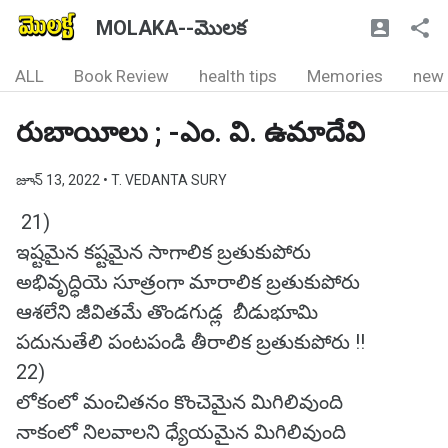
MOLAKA--మొలక
ALL
Book Review
health tips
Memories
new
రుబాయీలు ; -ఎం. వి. ఉమాదేవి
జూన్ 13, 2022
• T. VEDANTA SURY
21)
ఇష్టమైన కష్టమైన సాగాలిక బ్రతుకుపోరు
అభివృద్ధియె సూత్రంగా మారాలిక బ్రతుకుపోరు
ఆశలేని జీవితమే తొండగుడ్ల బీడుభూమి
పదునుతేలి పంటపండి తీరాలిక బ్రతుకుపోరు !!
22)
లోకంలో మంచితనం కొంచెమైన మిగిలివుంది
నాకంలో నిలవాలని ధ్యేయమైన మిగిలివుంది