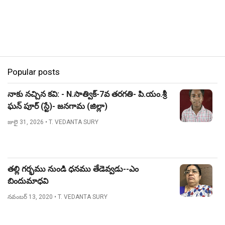
Popular posts
నాకు నచ్చిన కవి: - N.సాత్విక్-7వ తరగతి- పి.యం.శ్రీ
ఘన్ పూర్ (స్టే)- జనగామ (జిల్లా)
జులై 31, 2026
• T. VEDANTA SURY
తల్లి గర్భము నుండి ధనము తేడెవ్వడు--ఎం
బిందుమాధవి
నవంబర్ 13, 2020
• T. VEDANTA SURY