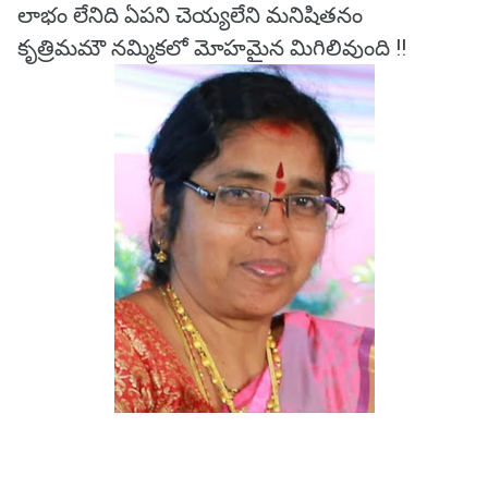
లాభం లేనిది ఏపని చెయ్యలేని మనిషితనం
కృత్రిమమౌ నమ్మికలో మోహమైన మిగిలివుంది !!