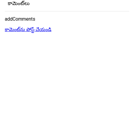
కామెంట్‌లు
addComments
కామెంట్‌ను పోస్ట్ చేయండి