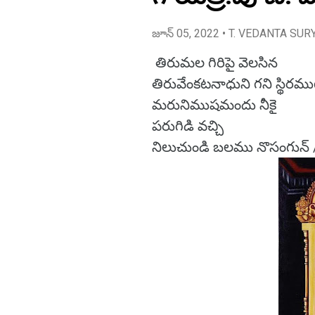
జూన్ 05, 2022
• T. VEDANTA SUR
తిరుమల గిరిపై వెలసిన
తిరువేంకటనాధుని గని స్థిరముగ
మరునిముషమందు నీకై
పరుగిడి వచ్చి
నిలుచుండి బలము నొసంగున్ 