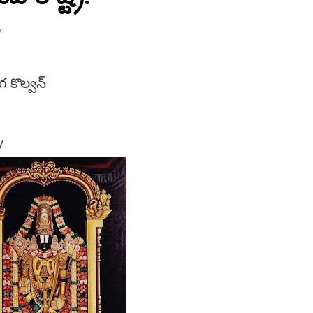
Y
 కొల్వన్
/