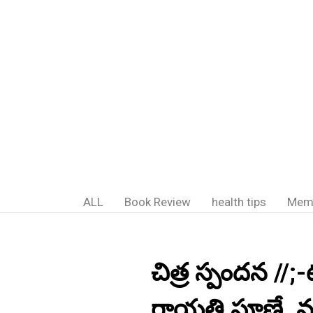
ALL
Book Review
health tips
Mem
చిత్ర స్పందన //;-
గాయత్రి.పూణే. మహ