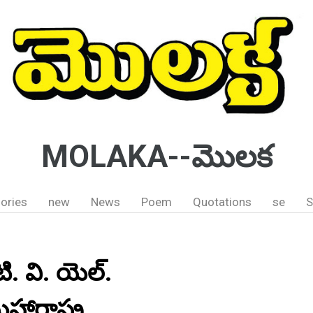
MOLAKA--మొలక
ories
new
News
Poem
Quotations
se
S
టి. వి. యెల్.
ారాష్ట్ర.