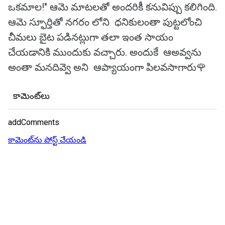
ఒకమాల!" ఆమె మాటలతో అందరికీ కనువిప్పు కలిగింది.
ఆమె స్ఫూర్తితో నగరం లోని ధనికులంతా పుట్టలోంచి
చీమలు బైట పడినట్లుగా తలా ఇంత సాయం
చేయడానికి ముందుకు వచ్చారు. అందుకే ఆఅవ్వను
అంతా మనదివ్వె అని ఆప్యాయంగా పిలవసాగారు🌹
కామెంట్‌లు
addComments
కామెంట్‌ను పోస్ట్ చేయండి