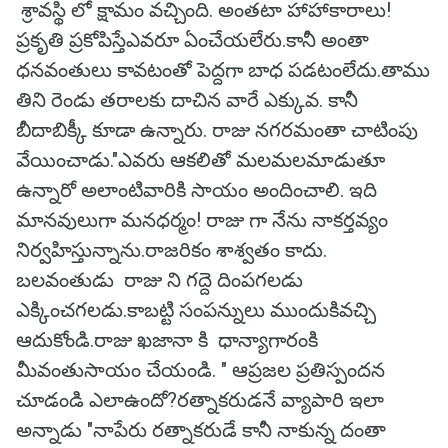
శ్రావస్థి లో క్షామం వచ్చింది. అంతటా హాహాకారాలు!
ప్రకృతి ప్రకోపిస్తేఎవరూ ఏంచేయలేరు.కానీ అంతా
ధనవంతులు కావటంతో పెద్దగా బాధ పడటంలేదు.తాము
తిని రెండు తరాలకు దాచిన వారే ఎక్కువ. కానీ
బీదాబిక్కీ కూడా ఉన్నారు. రాజు నగరమంతా చాటింపు
వేయించాడు."ఎవరు ఆకలితో మలమలమాడుతూ
ఉన్నారో అలాంటివారికి సాయం అందించాలి. ఇది
మానవులుగా మనధర్మం! రాజు గా నేను నాకర్తవ్యం
నిర్వహిస్తున్నాను.రాజరికం శాశ్వతం కాదు.
బలవంతుడు రాజు ని గద్దె దింపగలడు
ఎక్కించగలడు.కాబట్టి సంపన్నులు ముందుకివచ్చి
ఆదుకోండి.రాజు ఖజానా కి ధాన్యాగారంకి
మీవంతుసాయం చేయండి. " ఆప్రజల ప్రతిస్పందన
చూడండి ఎలాఉందో?రత్నాకరుడనే వ్యాపారి ఇలా
అన్నాడు "నాపేరు రత్నాకరుడే కానీ నాకున్న దంతా