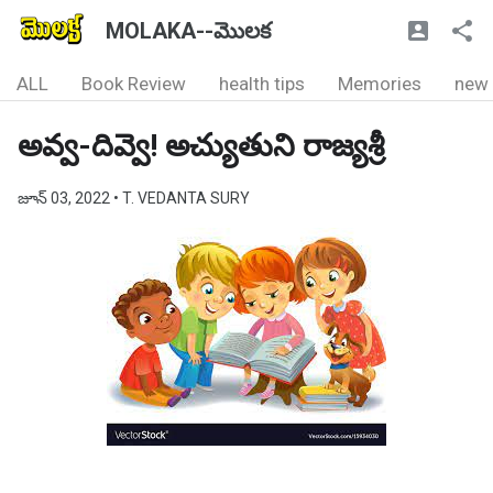
MOLAKA--మొలక
ALL
Book Review
health tips
Memories
new
అవ్వ-దివ్వె! అచ్యుతుని రాజ్యశ్రీ
జూన్ 03, 2022
• T. VEDANTA SURY