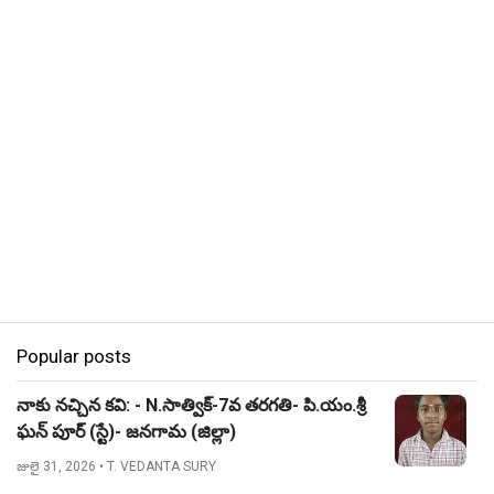
Popular posts
నాకు నచ్చిన కవి: - N.సాత్విక్-7వ తరగతి- పి.యం.శ్రీ
ఘన్ పూర్ (స్టే)- జనగామ (జిల్లా)
జులై 31, 2026
• T. VEDANTA SURY