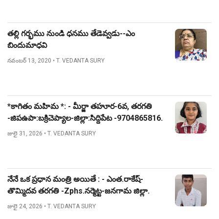
తల్లి గర్భము నుండి ధనము తేడెవ్వడు--ఎం
బిందుమాధవి
నవంబర్ 13, 2020
• T. VEDANTA SURY
*కాగితం మహిమ *: - మీర్జా తహూర-6వ, తరగతి
-జిపఉపా:బక్రిచెప్యాల-జిల్లా:సిద్దిపేట -9704865816.
జులై 31, 2026
• T. VEDANTA SURY
నేనే ఒక ప్రధాన మంత్రి అయితే : - ఎంత.రాకేష్-
తొమ్మిదవ తరగతి -Zphs.నర్మెట్ట-జనగామ జిల్లా.
జులై 24, 2026
• T. VEDANTA SURY