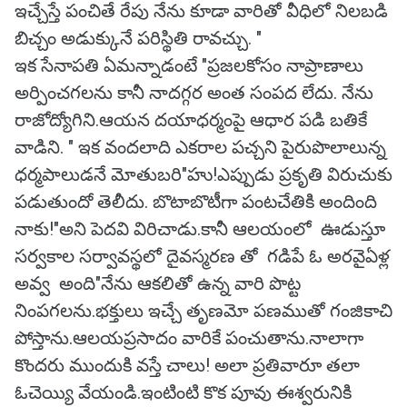
ఇచ్చేస్తే పంచితే రేపు నేను కూడా వారితో వీధిలో నిలబడి
బిచ్చం అడుక్కునే పరిస్థితి రావచ్చు. "
ఇక సేనాపతి ఏమన్నాడంటే "ప్రజలకోసం నాప్రాణాలు
అర్పించగలను కానీ నాదగ్గర అంత సంపద లేదు. నేను
రాజోద్యోగిని.ఆయన దయాధర్మంపై ఆధార పడి బతికే
వాడిని. " ఇక వందలాది ఎకరాల పచ్చని పైరుపొలాలున్న
ధర్మపాలుడనే మోతుబరి"హు!ఎప్పుడు ప్రకృతి విరుచుకు
పడుతుందో తెలీదు. బొటాబొటీగా పంటచేతికి అందింది
నాకు!"అని పెదవి విరిచాడు.కానీ ఆలయంలో ఊడుస్తూ
సర్వకాల సర్వావస్థలో దైవస్మరణ తో గడిపే ఓ అరవైఏళ్ల
అవ్వ అంది"నేను ఆకలితో ఉన్న వారి పొట్ట
నింపగలను.భక్తులు ఇచ్చే తృణమో పణముతో గంజికాచి
పోస్తాను.ఆలయప్రసాదం వారికే పంచుతాను.నాలాగా
కొందరు ముందుకి వస్తే చాలు! అలా ప్రతివారూ తలా
ఓచెయ్యి వేయండి.ఇంటింటి కొక పూవు ఈశ్వరునికి