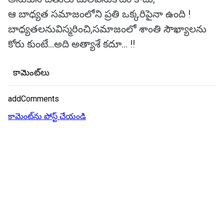
ఆ బాధ్యత సమాజంలోని ప్రతి ఒక్కరిపైనా ఉంది !
బాధ్యతలనువిస్మరించి,సమాజంలో శాంతి సౌఖ్యాలను
కోరు కుంటే...అది అత్యాశే కదూ... !!
కామెంట్‌లు
addComments
కామెంట్‌ను పోస్ట్ చేయండి