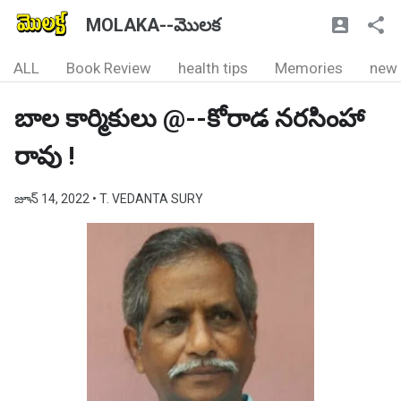
MOLAKA--మొలక
ALL
Book Review
health tips
Memories
new
బాల కార్మికులు @--కోరాడ నరసింహా
రావు !
జూన్ 14, 2022
• T. VEDANTA SURY