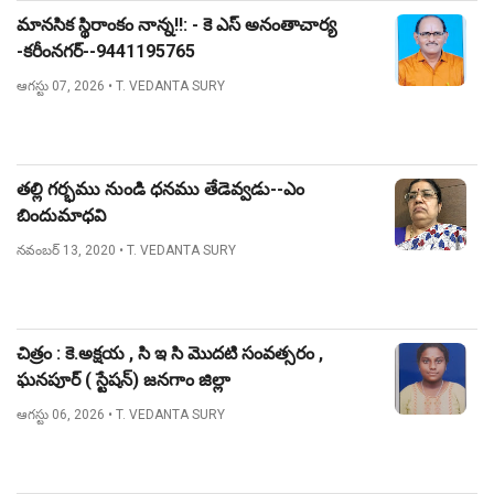
మానసిక స్థిరాంకం నాన్న!!: - కె ఎస్ అనంతాచార్య
-కరీంనగర్--9441195765
ఆగస్టు 07, 2026
• T. VEDANTA SURY
తల్లి గర్భము నుండి ధనము తేడెవ్వడు--ఎం
బిందుమాధవి
నవంబర్ 13, 2020
• T. VEDANTA SURY
చిత్రం : కె.అక్షయ , సి ఇ సి మొదటి సంవత్సరం ,
ఘనపూర్ ( స్టేషన్) జనగాం జిల్లా
ఆగస్టు 06, 2026
• T. VEDANTA SURY