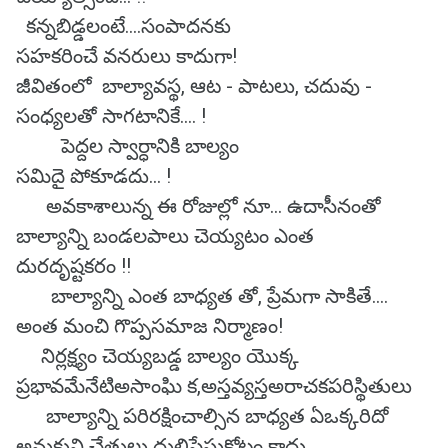
కన్నబిడ్డలంటే....సంపాదనకు
సహకరించే వనరులు కాదుగా!
జీవితంలో బాల్యావస్థ, ఆట - పాటలు, చదువు -
సంధ్యలతో సాగటానికే.... !
పెద్దల స్వార్ధానికి బాల్యం
సమిదై పోకూడదు... !
అవకాశాలున్న ఈ రోజుల్లో నూ... ఉదాసీనంతో
బాల్యాన్ని బండలపాలు చెయ్యటం ఎంత
దురదృష్టకరం !!
బాల్యాన్ని ఎంత బాధ్యత తో, ప్రేమగా సాకితే....
అంత మంచి గొప్పసమాజ నిర్మాణం!
నిర్లక్ష్యం చెయ్యబడ్డ బాల్యం యొక్క
ప్రభావమేనేటిఅసాంఘి క,అస్తవ్యస్తఅరాచకపరిస్థితులు
బాల్యాన్ని పరిరక్షించాల్సిన బాధ్యత ఏఒక్కరిదో
అనుకుని చేతులు దులిపేసుకోటం కాదు,