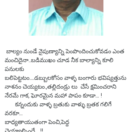
బాల్యం నుండే నైపుణ్యాన్ని పెంపొందించుకోవడం ఎంత
మంచిదైనా..బడిముఖం చూడ నీక బాల్యాన్ని కూలి
పనులకు
బలిపెట్టటం....డబ్బులకోసం వాళ్ళ బంగారు భవిష్యత్తును
నాశనం చెయ్యటం.,తల్లిదండ్రు లు చేసే క్షమించరాని
నేరమే గాక, ఘోరమైన మహా పాపం కూడా... !
కన్నందుకు వాళ్ళ బ్రతుకు వాళ్ళు బ్రతక గలిగే
వరకూ...
బాధ్యతాయుతంగా పెంచి,పెద్ద
చెయ్యాల్సిందే... !!