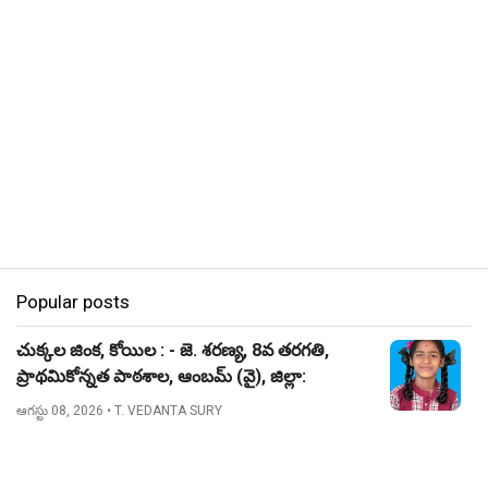
Popular posts
చుక్కల జింక, కోయిల : - జె. శరణ్య, 8వ తరగతి,
ప్రాథమికోన్నత పాఠశాల, ఆంబమ్ (వై), జిల్లా:
నిజామాబాద్.
ఆగస్టు 08, 2026
• T. VEDANTA SURY