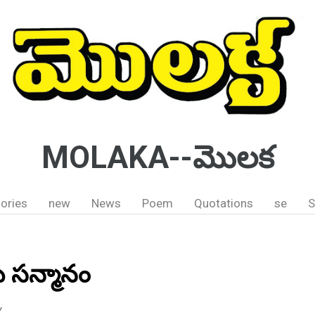
MOLAKA--మొలక
ories
new
News
Poem
Quotations
se
S
కు సన్మానం
Y