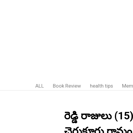
ALL
Book Review
health tips
Mem
రెడ్డి రాజులు (15
చెరుకూరు గ్రామ