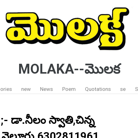
MOLAKA--మొలక
ories
new
News
Poem
Quotations
se
S
);- డా.నీలం స్వాతి,చిన్న
ం,నెల్లూరు.6302811961.