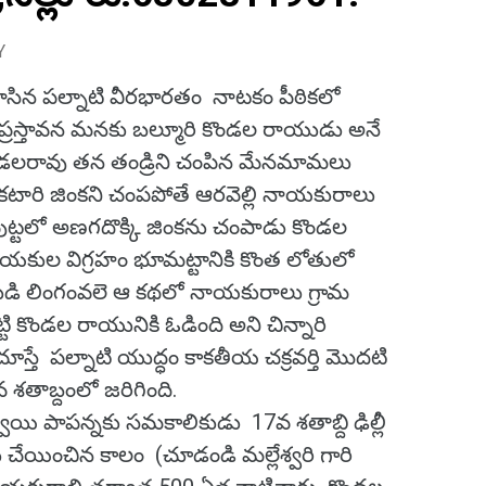
Y
 రాసిన పల్నాటి వీరభారతం నాటకం పీఠికలో
 ప్రస్తావన మనకు బల్మూరి కొండల రాయుడు అనే
ండలరావు తన తండ్రిని చంపిన మేనమామలు
ారి జింకని చంపపోతే ఆరవెల్లి నాయకురాలు
ట్టలో అణగదొక్కి జింకను చంపాడు కొండల
ాయకుల విగ్రహం భూమట్టానికి కొంత లోతులో
 గుడి లింగంవలె ఆ కథలో నాయకురాలు గ్రామ
్టి కొండల రాయునికి ఓడింది అని చిన్నారి
చూస్తే పల్నాటి యుద్ధం కాకతీయ చక్రవర్తి మొదటి
 శతాబ్దంలో జరిగింది.
యి పాపన్నకు సమకాలికుడు 17వ శతాబ్ది ఢిల్లీ
ేయించిన కాలం (చూడండి మల్లేశ్వరి గారి