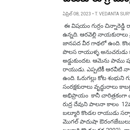
ఏప్రిల్ 08, 2023
• T. VEDANTA SUR
ఈ విషయం గుర్రం చిన్నారెడ్డి
ఉన్నది. ఆరవెల్లి నాయకురాలు
జానపద వీర గాథలో ఉంది. కొ
పొలస రాయుళ్ళ అనుచరుడు కట
అడ్డుకుందట. ఆమెను పాము పు
రాయుడు. ఎప్పటికీ ఆరవీటి న
ఉంది. ఓరుగల్లు కోట శంభుని
సంరక్షకురాలు వృద్ధురాలు కాబట
అభిప్రాయం కానీ చారిత్రకంగా 
రుద్ర దేవుని పాలనా కాలం 12వ
బల్మూరి కొండల రాయుడు సర్వా
మొగల్ పాదుషా ఔరంగజేబులు చ