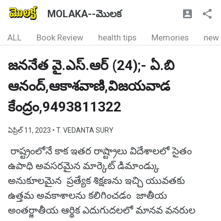
MOLAKA--మొలక
ALL
Book Review
health tips
Memories
new
జననేత వై.ఎస్.ఆర్ (24);- ఏ.బి
ఆనంద్,ఆకాశవాణి,విజయవాడ
కేంద్రం,9493811322
ఏప్రిల్ 11, 2023
• T. VEDANTA SURY
రాష్ట్రంలోనే కాక ఇతర రాష్ట్రాలు విదేశాలలో సైతం
ఉపాధి అవసరమైన మార్కెట్ డిమాండ్కు
అనుకూలమైన ప్రత్యేక శిక్షణను ఇచ్చి యువతకు
ఉత్తమ అవకాశాలను కలిగించడం జాతీయ
అంతర్జాతీయ ఆర్థిక ఎదుగుదలలో మానవ వనరుల