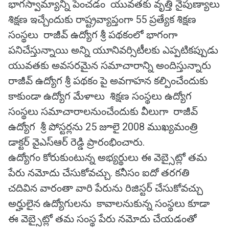
భాగస్వామ్యాన్ని పెంచడం యువతకు వృత్తి నైపుణ్యాలు
శిక్షణ ఇచ్చేందుకు రాష్ట్రవ్యాప్తంగా 55 ప్రత్యేక శిక్షణ
సంస్థలు రాజీవ్ ఉద్యోగ శ్రీ పథకంలో భాగంగా
పనిచేస్తున్నాయి అన్ని యూనివర్సిటీలకు ఎప్పటికప్పుడు
యువతకు అవసరమైన సమాచారాన్ని అందిస్తున్నారు
రాజీవ్ ఉద్యోగ శ్రీ పథకం పై అవగాహన కల్పించేందుకు
కాకుండా ఉద్యోగ మేళాలు శిక్షణ సంస్థలు ఉద్యోగ
సంస్థలు సమాచారాలనుంచేందుకు వీలుగా రాజీవ్
ఉద్యోగ శ్రీ పోస్టర్లను 25 జూలై 2008 ముఖ్యమంత్రి
డాక్టర్ వైఎస్ఆర్ రెడ్డి ప్రారంభించారు.
ఉద్యోగం కోరుకుంటున్న అభ్యర్థులు ఈ వెబ్సైట్లో తమ
పేరు నమోదు చేసుకోవచ్చు. కనీసం ఐదో తరగతి
చదివిన వారంతా వారి పేరును రిజిస్టర్ చేసుకోవచ్చు
అర్హులైన ఉద్యోగులను కావాలనుకున్న సంస్థలు కూడా
ఈ వెబ్సైట్లో తమ సంస్థ పేరు నమోదు చేయడంతో