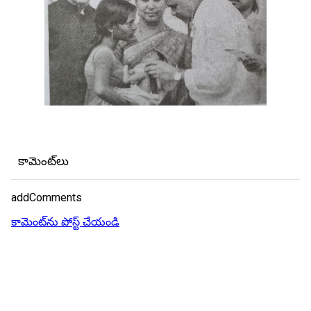
కామెంట్‌లు
addComments
కామెంట్‌ను పోస్ట్ చేయండి