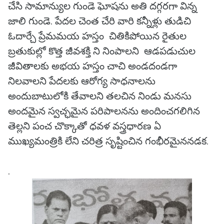
చేసి సామాన్యుల గుండె ఘోషను అతి దగ్గరగా విన్న
జాలి గుండె. పేదల చెంత చేరి వారి కన్నీళ్లు తుడిచి
ఓదార్చే ప్రేమమయ హస్తం చితికిపోయిన రైతుల
బ్రతుకుల్లో కొత్త జీవశక్తి ని నింపాలని ఆడపడుచుల
జీవితాలకు అభయ హస్తం చాచి అండదండగా
నిలవాలని పేదలకు ఆరోగ్య సాధనాలను
అందుబాటులోకి తేవాలని తలచిన నిండు మనసు
అందమైన స్వచ్ఛమైన పరిపాలనను అందించగలిగిన
తెల్లని పంచ చొక్కాతో ధవళ వస్త్రధారణ ఏ
ముఖ్యమంత్రికి లేని చరిత్ర సృష్టించిన గంభీరమైననడక.
.