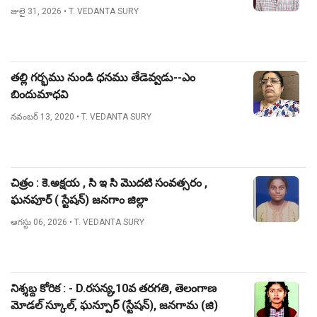
జులై 31, 2026
• T. VEDANTA SURY
తల్లి గర్భము నుండి ధనము తేడెవ్వడు--ఎం
బిందుమాధవి
నవంబర్ 13, 2020
• T. VEDANTA SURY
చిత్రం : కె.అక్షయ , సి ఇ సి మొదటి సంవత్సరం ,
ఘనపూర్ ( స్టేషన్) జనగాం జిల్లా
ఆగస్టు 06, 2026
• T. VEDANTA SURY
నిశ్శబ్ద కోరిక : - D.రసన్య,10వ తరగతి, తెలంగాణ
మోడల్ స్కూల్, ఘన్పూర్ (స్టేషన్), జనగామ (జి)