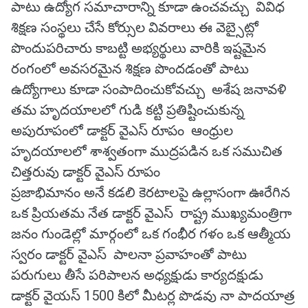
పాటు ఉద్యోగ సమాచారాన్ని కూడా ఉంచవచ్చు వివిధ
శిక్షణ సంస్థలు చేసే కోర్సుల వివరాలు ఈ వెబ్సైట్లో
పొందుపరిచారు కాబట్టి అభ్యర్థులు వారికి ఇష్టమైన
రంగంలో అవసరమైన శిక్షణ పొందడంతో పాటు
ఉద్యోగాలు కూడా సంపాదించుకోవచ్చు అశేష జనావళి
తమ హృదయాలలో గుడి కట్టి ప్రతిష్టించుకున్న
అపురూపంలో డాక్టర్ వైఎస్ రూపం ఆంధ్రుల
హృదయాలలో శాశ్వతంగా ముద్రపడిన ఒక సముచిత
చిత్తరువు డాక్టర్ వైఎస్ రూపం
ప్రజాభిమానం అనే కడలి కెరటాలపై ఉల్లాసంగా ఊరేగిన
ఒక ప్రియతమ నేత డాక్టర్ వైఎస్ రాష్ట్ర ముఖ్యమంత్రిగా
జనం గుండెల్లో మార్గంలో ఒక గంభీర గళం ఒక ఆత్మీయ
స్వరం డాక్టర్ వైఎస్ పాలనా ప్రవాహంతో పాటు
పరుగులు తీసే పరిపాలన అధ్యక్షుడు కార్యదక్షుడు
డాక్టర్ వైయస్ 1500 కిలో మీటర్ల పొడవు నా పాదయాత్ర