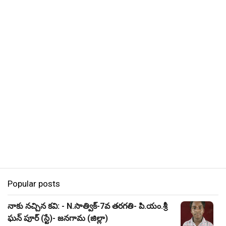
Popular posts
నాకు నచ్చిన కవి: - N.సాత్విక్-7వ తరగతి- పి.యం.శ్రీ
ఘన్ పూర్ (స్టే)- జనగామ (జిల్లా)