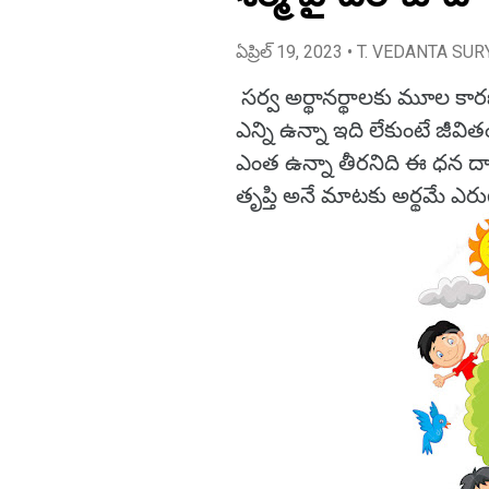
ఏప్రిల్ 19, 2023
• T. VEDANTA SUR
సర్వ అర్థానర్థాలకు మూల క
ఎన్ని ఉన్నా ఇది లేకుంటే జీవిత
ఎంత ఉన్నా తీరనిది ఈ ధన 
తృప్తి అనే మాటకు అర్థమే ఎరుగన