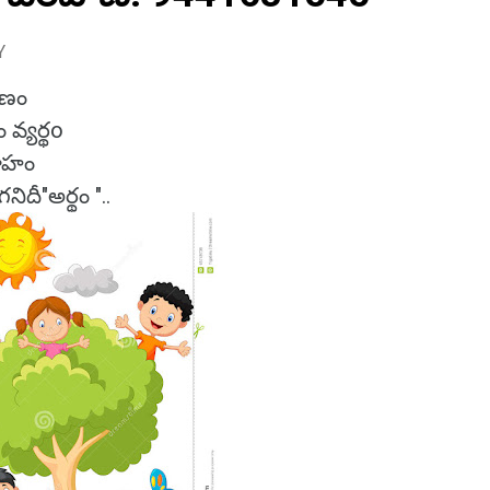
Y
ారణం
ం వ్యర్థo
దాహం
ిదీ"అర్థం "..