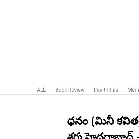
ALL
Book Review
health tips
Mem
ధనం (మినీ కవిత)
శర్మ హైదరాబాద