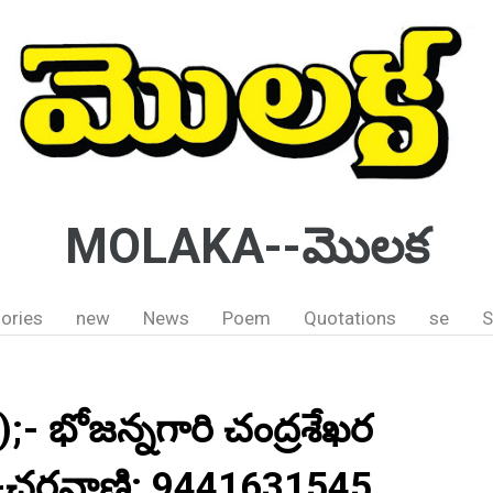
MOLAKA--మొలక
ories
new
News
Poem
Quotations
se
S
;- భోజన్నగారి చంద్రశేఖర
్ -చరవాణి: 9441631545