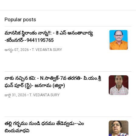
Popular posts
మానసిక స్థిరాంకం నాన్న!!: - కె ఎస్ అనంతాచార్య
-కరీంనగర్--9441195765
ఆగస్టు 07, 2026
• T. VEDANTA SURY
నాకు నచ్చిన కవి: - N.సాత్విక్-7వ తరగతి- పి.యం.శ్రీ
ఘన్ పూర్ (స్టే)- జనగామ (జిల్లా)
జులై 31, 2026
• T. VEDANTA SURY
తల్లి గర్భము నుండి ధనము తేడెవ్వడు--ఎం
బిందుమాధవి