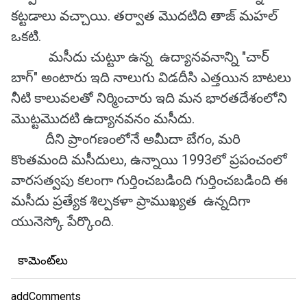
కట్టడాలు వచ్చాయి. తర్వాత మొదటిది తాజ్ మహల్
ఒకటి.
మసీదు చుట్టూ ఉన్న ఉద్యానవనాన్ని "చార్
బాగ్" అంటారు ఇది నాలుగు విడదీసి ఎత్తయిన బాటలు
నీటి కాలువలతో నిర్మించారు ఇది మన భారతదేశంలోని
మొట్టమొదటి ఉద్యానవనం మసీదు.
దీని ప్రాంగణంలోనే అమీదా బేగం, మరి
కొంతమంది మసీదులు, ఉన్నాయి 1993లో ప్రపంచంలో
వారసత్వపు కలంగా గుర్తించబడింది గుర్తించబడింది ఈ
మసీదు ప్రత్యేక శిల్పకళా ప్రాముఖ్యత ఉన్నదిగా
యునెస్కో పేర్కొంది.
కామెంట్‌లు
addComments