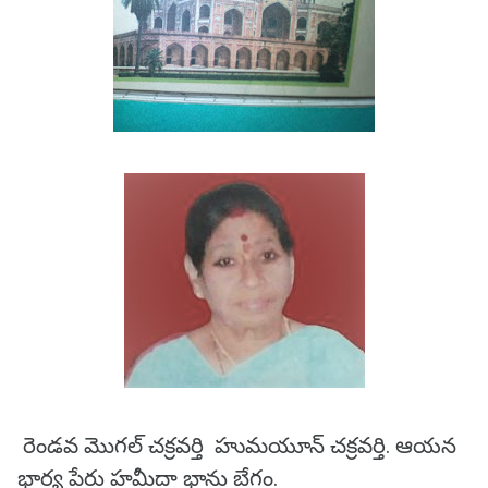
రెండవ మొగల్ చక్రవర్తి హుమయూన్ చక్రవర్తి. ఆయన
భార్య పేరు హమీదా భాను బేగం.