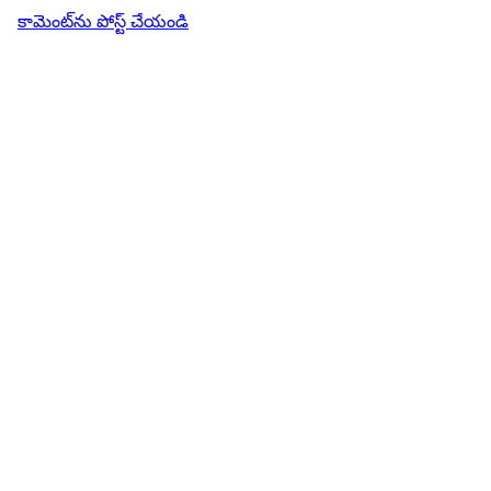
కామెంట్‌ను పోస్ట్ చేయండి