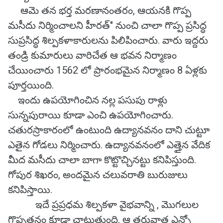
ఆమె తన భర్త మరణానంతరం, ఆయనకి గొప్ప
మసీదు నిర్మించాలని హీరత్" నుంచి చాలా గొప్ప ప్రసిద్ధ
సుప్రసిద్ధ శిల్పకళాకారులను పిలిపించారు. వారు ఇద్దరు
తండ్రి కుమారులు వారిచేత ఆ భవన నిర్మాణం
చేయించారు 1562 లో ప్రారంభమైన నిర్మాణం 8 ఏళ్లకు
పూర్తయింది.
ఇందు ఉపయోగించిన నల్ల పసుపు రాళ్లు
సున్నపురాయి కూడా ఎంచి ఉపయోగించారు.
చతురస్రాకారంలో ఉంటుంది ఉద్యానవనం దాని చుట్టూ
ఎతైన గోడలు నిర్మించారు. ఉద్యానవనంలో ఎత్తైన వేదిక
మీద మసీదు చాలా బాగా కొట్టొచ్చినట్టు కనిపిస్తుంది.
గోపుర శిఖరం, అందమైన చలువరాతి బురుజులు
కనిపిస్తాయి.
ఇదే ప్రప్రధమ శిల్పకళా వైభవాన్ని , మొగలుల
గొప్పతనం కూడా చాటుతుంది. ఆ తరువాత ఎన్నో