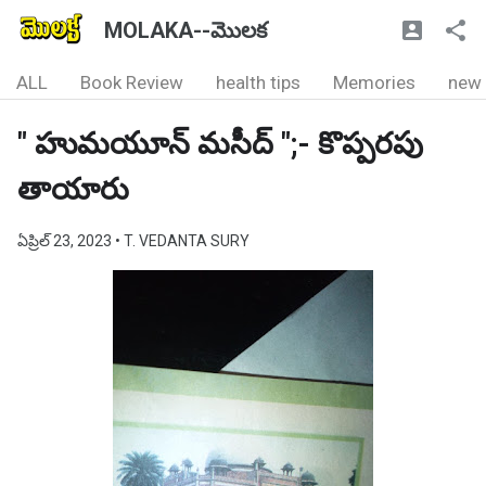
MOLAKA--మొలక
ALL
Book Review
health tips
Memories
new
" హుమయూన్ మసీద్ ";- కొప్పరపు
తాయారు
ఏప్రిల్ 23, 2023
• T. VEDANTA SURY