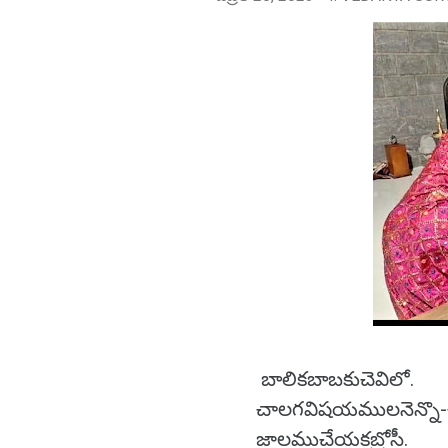
బాలికబాబకుచెవిలో
చాలగవిషయములనెన
జాలముచేయకబ్రోస