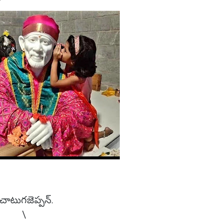
.
్నొ-చాటుగజెప్పన్.
ీ. \