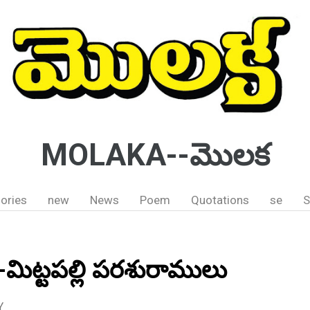
MOLAKA--మొలక
ories
new
News
Poem
Quotations
se
S
 ; -మిట్టపల్లి పరశురాములు
Y