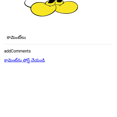
కామెంట్‌లు
addComments
కామెంట్‌ను పోస్ట్ చేయండి