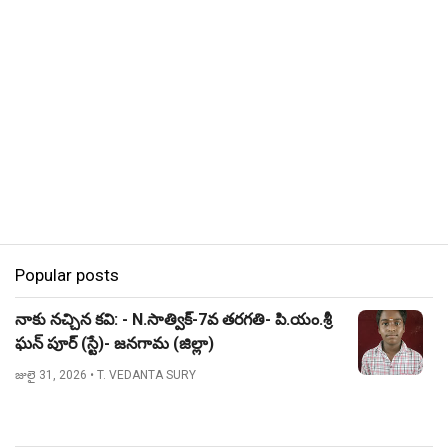
Popular posts
నాకు నచ్చిన కవి: - N.సాత్విక్-7వ తరగతి- పి.యం.శ్రీ
ఘన్ పూర్ (స్టే)- జనగామ (జిల్లా)
జులై 31, 2026
• T. VEDANTA SURY