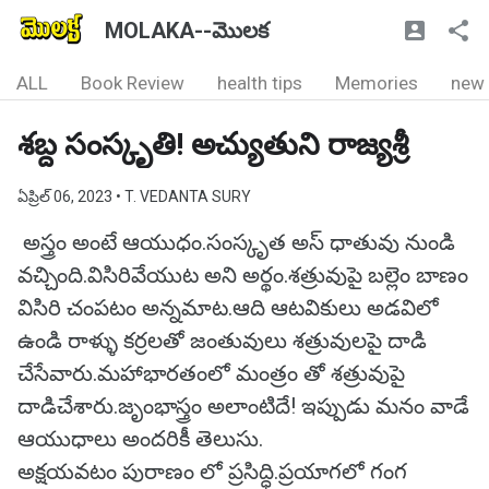
MOLAKA--మొలక
ALL
Book Review
health tips
Memories
new
శబ్ద సంస్కృతి! అచ్యుతుని రాజ్యశ్రీ
ఏప్రిల్ 06, 2023
• T. VEDANTA SURY
అస్త్రం అంటే ఆయుధం.సంస్కృత అస్ ధాతువు నుండి
వచ్చింది.విసిరివేయుట అని అర్థం.శత్రువుపై బల్లెం బాణం
విసిరి చంపటం అన్నమాట.ఆది ఆటవికులు అడవిలో
ఉండి రాళ్ళు కర్రలతో జంతువులు శత్రువులపై దాడి
చేసేవారు.మహాభారతంలో మంత్రం తో శత్రువుపై
దాడిచేశారు.జృంభాస్త్రం అలాంటిదే! ఇప్పుడు మనం వాడే
ఆయుధాలు అందరికీ తెలుసు.
అక్షయవటం పురాణం లో ప్రసిద్ధి.ప్రయాగలో గంగ