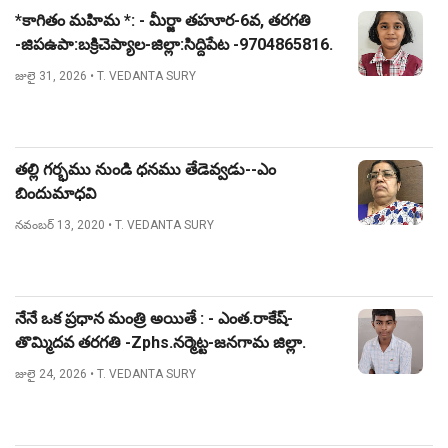
*కాగితం మహిమ *: - మీర్జా తహూర-6వ, తరగతి
-జిపఉపా:బక్రిచెప్యాల-జిల్లా:సిద్దిపేట -9704865816.
జులై 31, 2026
• T. VEDANTA SURY
తల్లి గర్భము నుండి ధనము తేడెవ్వడు--ఎం
బిందుమాధవి
నవంబర్ 13, 2020
• T. VEDANTA SURY
నేనే ఒక ప్రధాన మంత్రి అయితే : - ఎంత.రాకేష్-
తొమ్మిదవ తరగతి -Zphs.నర్మెట్ట-జనగామ జిల్లా.
జులై 24, 2026
• T. VEDANTA SURY