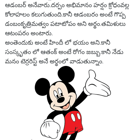
ఆడంబర్ అనేవారు.దర్పం అభిమానం హర్షం క్రోధంవల్ల
కోలాహలం కలుగుతుంది.కానీ ఆడంబరం అంటే గొప్ప
డంబం‌కృత్రిమత్వం పటాటోపం అని అర్థం.తమిళులు
ఆటంపరం అంటారు.
అంతెందుకు అంటే హిందీ లో భయం అని.కానీ
సంస్కృతం లో ఆతంక్ అంటే రోగం జబ్బు.కానీ నేడు
మనం టెర్రరిస్ట్ అనే అర్థంలో వాడుతున్నాం.