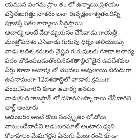
యమున సంగమ ప్రాం తం లో ఉన్నాయి.ప్రళయం
వస్తేఈజగత్తు నాశనం ఐనా ఈవృక్షంశాశ్వతం.దీన్ని
పూజిస్తే సకల కార్యాలు సిద్ధిస్తాయి.
ఆచార్య అంటే వేదాధ్యయనం చేసేవాడు.గాయత్రీ
మంత్రోపదేశం చేసేవాడు.గురువు ధర్మం తెలియజెప్పే
వాడు.ఆదిశంకరులకు వైష్ణవ గురువులకు గూడా ఆచార్య
పదం జోడింపబడుతోంది.6వశతాబ్దిలోజైన ఉపదేశకుల
పేర్లు కూడా ఆచార్య తో మొదలు అవుతాయి.బిరుదుగా
ఉపనామంగా 12వశతాబ్దిలో వాడారు.క్రమంగా
వంటచేసేవారిని కూడా ఆచార్య అనటం
వాడుకైంది.రాజస్థాన్ లో దహనసంస్కారాలు చేసేవారిని
ఛార్జ్ అంటారు
ఆడంబరం అంటే డోలు సంస్కృతం లో.డోలు
వాయించేవాడిని ఆడంబరఘాట్ అంటారు.ధ్వని
కోలాహలం మేఘగర్జన ఏనుగు ఘీంకారంని కూడా