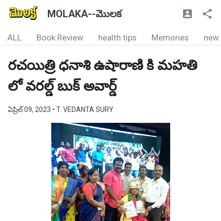
MOLAKA--మొలక
ALL
Book Review
health tips
Memories
new
రచయిత్రి ధనాశి ఉషారాణి కి మహతి
లో వరల్డ్ బుక్ అవార్డ్
ఏప్రిల్ 09, 2023
• T. VEDANTA SURY