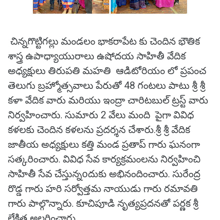
చిన్నగొట్టిగల్లు మండలం భాకరాపేట కు చెందిన భౌతిక
శాస్త్ర ఉపాధ్యాయురాలు ఉషోదయ సాహితీ వేదిక
అధ్యక్షులు తిరుపతి మహతి ఆడిటోరియం లో ప్రపంచ
తెలుగు బ్రహ్మోత్సవాలు పేరుతో 48 గంటలు పాటు శ్రీ శ్రీ
కళా వేదిక వారు మరియు ఇంద్రా చారిటబుల్ ట్రస్ట్ వారు
నిర్వహించారు. సుమారు 2 వేలు మంది పైగా వివిధ
కళలకు చెందిన కళలను ప్రదర్శన చేశారు.శ్రీ శ్రీ వేదిక
జాతీయ అధ్యక్షులు కత్తి మండ ప్రతాప్ గారు ఘనంగా
సత్కరించారు. వివిధ సేవ కార్యక్రమంలను నిర్వహించి
సాహితీ సేవ చేస్తున్నoదుకు అభినందించారు. సురేంద్ర
రొడ్డ గారు హరి సర్వోత్తమ నాయుడు గారు రమావతి
గారు పాల్గొన్నారు. కూచిపూడి నృత్యప్రదనతో పర్ణక శ్రీ
లేక్షిత అలరించారు