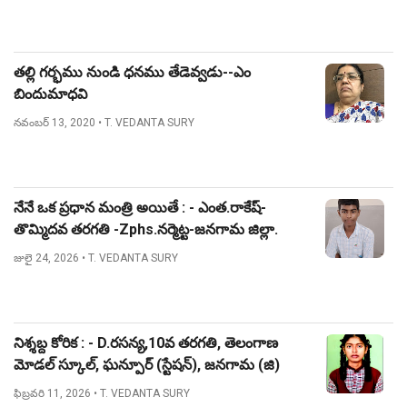
తల్లి గర్భము నుండి ధనము తేడెవ్వడు--ఎం
బిందుమాధవి
నవంబర్ 13, 2020
• T. VEDANTA SURY
నేనే ఒక ప్రధాన మంత్రి అయితే : - ఎంత.రాకేష్-
తొమ్మిదవ తరగతి -Zphs.నర్మెట్ట-జనగామ జిల్లా.
జులై 24, 2026
• T. VEDANTA SURY
నిశ్శబ్ద కోరిక : - D.రసన్య,10వ తరగతి, తెలంగాణ
మోడల్ స్కూల్, ఘన్పూర్ (స్టేషన్), జనగామ (జి)
ఫిబ్రవరి 11, 2026
• T. VEDANTA SURY