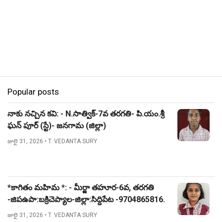
Popular posts
నాకు నచ్చిన కవి: - N.సాత్విక్-7వ తరగతి- పి.యం.శ్రీ
ఘన్ పూర్ (స్టే)- జనగామ (జిల్లా)
జులై 31, 2026
• T. VEDANTA SURY
*కాగితం మహిమ *: - మీర్జా తహూర-6వ, తరగతి
-జిపఉపా:బక్రిచెప్యాల-జిల్లా:సిద్దిపేట -9704865816.
జులై 31, 2026
• T. VEDANTA SURY