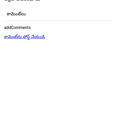
కామెంట్‌లు
addComments
కామెంట్‌ను పోస్ట్ చేయండి