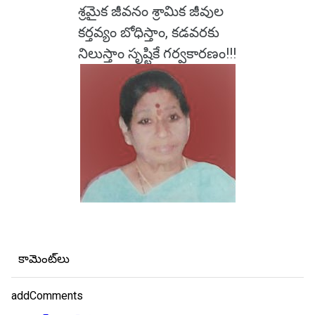
శ్రమైక జీవనం శ్రామిక జీవుల
కర్తవ్యం బోధిస్తాం, కడవరకు
నిలుస్తాం సృష్టికే గర్వకారణం!!!
కామెంట్‌లు
addComments