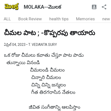
MOLAKA--మొలక
ALL
Book Review
health tips
Memories
new
చీమల పాట ; -కొప్పరపు తాయారు
ఏప్రిల్ 04, 2023
• T. VEDANTA SURY
ఒక రోజు చీమలు కవాతు చేస్తూ పాట పాడు
తున్నాయి వినండి
చీమలండి చీమలం
చిన్నారి చీమలం
చిన్ని చిన్ని జన్మలం
గీత తిరగరాసిన నేతలం
జీవిత సంగీతాన్ని ఆలపిస్తాం