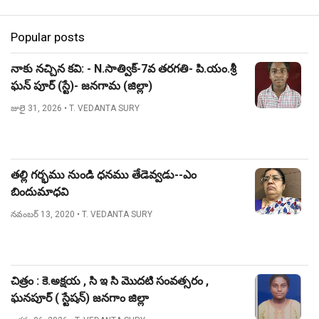
Popular posts
నాకు నచ్చిన కవి: - N.సాత్విక్-7వ తరగతి- పి.యం.శ్రీ
ఘన్ పూర్ (స్టే)- జనగామ (జిల్లా)
జులై 31, 2026
• T. VEDANTA SURY
తల్లి గర్భము నుండి ధనము తేడెవ్వడు--ఎం
బిందుమాధవి
నవంబర్ 13, 2020
• T. VEDANTA SURY
చిత్రం : కె.అక్షయ , సి ఇ సి మొదటి సంవత్సరం ,
ఘనపూర్ ( స్టేషన్) జనగాం జిల్లా