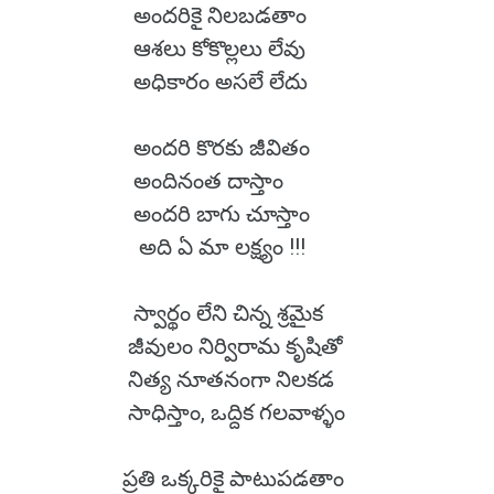
అందరికై నిలబడతాం
ఆశలు కోకొల్లలు లేవు
అధికారం అసలే లేదు
అందరి కొరకు జీవితం
అందినంత దాస్తాం
అందరి బాగు చూస్తాం
అది ఏ మా లక్ష్యం !!!
స్వార్థం లేని చిన్న శ్రమైక
జీవులం నిర్విరామ కృషితో
నిత్య నూతనంగా నిలకడ
సాధిస్తాం, ఒద్దిక గలవాళ్ళం
ప్రతి ఒక్కరికై పాటుపడతాం