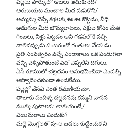
పిల్లలు పార్కులో ఆటలు ఆడుకునేది/
ఆరుబయట మంచాల మీద పడుకొని/
అమ్మమ్మ చెప్పే కథలకు,ఊ ఊ కొట్టడం, వీధి
అడుగుల మీద బొమ్మలాటలు, పక్షుల కోసం మేత
గింజలు, నీళ్లు పెట్టడం అవి గడపలోకి వచ్చి
వాలినప్పుడు సంబరంతో గంతులు వేయడం.
ప్రతి సంవత్సరం వచ్చే ఎండాకాలం ఒక పండుగలా
వచ్చి వెళ్ళిపోతుంటే ఏదో చెప్పలేని దిగులు.
ఏసీ రూములో చల్లదనం అనుభవించినా ఎండల్ని
ఆస్వాదించకుండా ఉండలేము.
పల్లెల్లో వేసవి ఎంత రమణీయమో.
తాటాకు పందిళ్ళ చల్లదనపు కమ్మని వాసన
ముక్కుపుటాలను తాకుతుంటే,/
వింజమరాలు ఎందుకు?
మల్లె మొగ్గలతో పూల జడలు కుట్టించుకొని