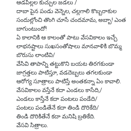
ఆడపిల్లల కుచ్చుల జడలు /
దాబా పైన పండు వెన్నెల, చల్లగాలి కొబ్బరాకుల
సందుల్లోంచి తొంగి చూసే చందమామ, అబ్బా! ఎంత
బాగుంటుందో!
ఏ కాలానికి ఆ కాలంతో పాటు వేసవికాలం ఇచ్చే
లాభనష్టాలు సుఖసంతోషాలు మానవాళికి బొమ్మ
బొరుసు లాంటివి/
వేసివి తాపాన్ని తట్టుకొని బయట తిరగకుండా
జాగ్రత్తలు పాటిస్తూ, వడదెబ్బలు తగలకుండా
ఆరోగ్య సూత్రాలు పాటిస్తే అంతకన్నా ఏం కావాలి.
వేసవికాలం వస్తేనే కదా ఎండలు కాసేది,/
ఎండలు కాస్తేనే కదా పంటలు పండేది/
పంటలు పండితేనే కదా తిండి దొరికేది/
తిండి దొరికితేనే కదా మనిషి బ్రతికేది.
వేసవి సిత్రాలు.