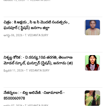
నవంబర్ 13, 2020
• T. VEDANTA SURY
చిత్రం : కె.అక్షయ , సి ఇ సి మొదటి సంవత్సరం ,
ఘనపూర్ ( స్టేషన్) జనగాం జిల్లా
ఆగస్టు 06, 2026
• T. VEDANTA SURY
నిశ్శబ్ద కోరిక : - D.రసన్య,10వ తరగతి, తెలంగాణ
మోడల్ స్కూల్, ఘన్పూర్ (స్టేషన్), జనగామ (జి)
ఫిబ్రవరి 11, 2026
• T. VEDANTA SURY
నేతన్నలం : - బిల్ల అలివేణి. -నిజామాబాద్ -
8500060978
ఆగస్టు 07, 2026
• T. VEDANTA SURY