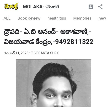
MOLAKA--మొలక
ALL
Book Review
health tips
Memories
new
ద్రౌపది- ఏ.బి ఆనంద్- ఆకాశవాణి,-
విజయవాడ కేంద్రం,-9492811322
డిసెంబర్ 11, 2023
• T. VEDANTA SURY