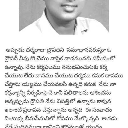
అప్పుడు ధర్మరాజు ద్రౌపదిని సమాధానపరుస్తూ ఓ
ద్రౌపదీ నీవు కొంచెము నాస్తిక వాదమునకు సమీపంలో
ఉన్నావు. నేను కర్మఫలము ననుభవించుటకు కర్మ
చేయుట లేదు దానము చేయుట ధర్మము కనుక దానము
చేస్తాను యజ్ఞము చేయవలసి ఉన్నది కనుక నేను నా
కర్తవ్యాన్ని నిర్వహిస్తానే కానీ ఫలితాలను ఆశించను
అన్నప్పుడు ద్రౌపతి నేను విపత్తిలో ఉన్నాను కావున
ఇలాంటి ప్రలాపన చేస్తున్నాను అన్నది ఈ సంవాదం
వింటున్న భీమసేనునిలో కోపము మేల్కొన్నది అతడు
నేడే సుదినముగా భావించి కౌరవులతో యుద్ధం