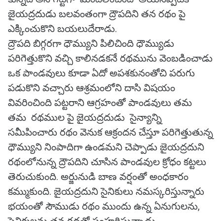
జైయద్రదుడు బలవంతంగా ద్రౌపదిని తన రథం పై
ఎక్కించుకొని బయలుదేరాడు.
ద్రౌపది బిగ్గరగా ధౌమ్యుని పిలిచింది ధౌమ్యుడు
పరిగెత్తుకొని వచ్చి కాలినడకనే రథమును వెంబడించాడు
ఒక పాండవులు కూడా ఏదో అపశకునంతోచి పరుగు
పడుకొని వచ్చారు ఆశ్రమంలోని దాసి విషయం
వివరించింది పట్టరాని ఆగ్రహంతో పాండవులు తమ
తమ రథముల పై జైయద్రదుడు సైన్యాన్ని
సమీపించారు రథం వెనుక ఆక్రందన చేస్తూ పరిగెత్తుతున్న
ధౌమ్యుని నింపాదిగా ఉండమని చెప్పాడు జైయద్రదుని
రథంలోనున్న ద్రౌపదిని చూసిన పాండవుల క్రోధం కట్టలు
తెరుచుకుంది. అర్జునుడి బాణ వర్షంతో అంధకారం
కమ్ముకుంది. జైయద్రదుని సైనికులు నమస్కరిస్తున్నారు
భయంతో సౌముడు రథం ముందు ఉన్న ఏనుగులను,