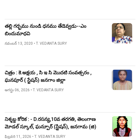
తల్లి గర్భము నుండి ధనము తేడెవ్వడు--ఎం
బిందుమాధవి
నవంబర్ 13, 2020
• T. VEDANTA SURY
చిత్రం : కె.అక్షయ , సి ఇ సి మొదటి సంవత్సరం ,
ఘనపూర్ ( స్టేషన్) జనగాం జిల్లా
ఆగస్టు 06, 2026
• T. VEDANTA SURY
నిశ్శబ్ద కోరిక : - D.రసన్య,10వ తరగతి, తెలంగాణ
మోడల్ స్కూల్, ఘన్పూర్ (స్టేషన్), జనగామ (జి)
ఫిబ్రవరి 11, 2026
• T. VEDANTA SURY