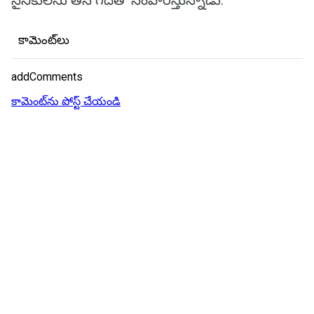
సైనికులను తన గదతో సంహరిస్తున్నాడు.
కామెంట్‌లు
addComments
కామెంట్‌ను పోస్ట్ చేయండి