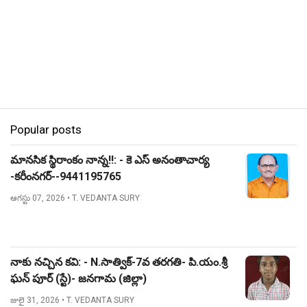
Popular posts
మానసిక స్థిరాంకం నాన్న!!: - కె ఎస్ అనంతాచార్య
-కరీంనగర్--9441195765
ఆగస్టు 07, 2026
• T. VEDANTA SURY
నాకు నచ్చిన కవి: - N.సాత్విక్-7వ తరగతి- పి.యం.శ్రీ
ఘన్ పూర్ (స్టే)- జనగామ (జిల్లా)
జులై 31, 2026
• T. VEDANTA SURY