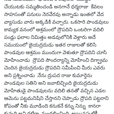
చేయుటకు సమ్మతించండి అనగానే ధర్మరాజు కేవలం
సాహసంతో పనులు నెరవేరవు అన్నాడు ఇంతలో వేద
వ్యాసుడు వారు అక్కడికి వచ్చారు. ఒకసారి పాండవులు
కామ్యక వనంలో ఆశ్రమంలో ద్రౌపదిని ఒంటరిగా వదిలి
పండ్లు ఫలాల నిమిత్తం అడవులోనికి వెళ్లారు అదే
సమయంలో జైయద్రదుడు ఇతర రాజులతో కలిసి
పాండవుల ఆశ్రమం ముందుగా వెళుతూ ద్రౌపదిని చూసి
మోహించాడు ద్రౌపది సౌందర్యాన్ని మోహించి దిగ్భ్రామ
చెందిన జైయద్రదుడు ద్రౌపదిని సమీపించి మీరు ఎవరు
అని ప్రశ్నించాడు నేను ద్రుపద రాజు కుమార్తెను
పాండవుల సతిని అని జవాబిచ్చింది జైయద్రదుడు
మోహితుడై పాండవులను వదిలి తనతో వచ్చిన ఎడల
ఆమెను పట్టమనిషిని చేస్తానని చెప్పాడు ద్రౌపది పట్టరాని
కోపంతో నీకు మూడింది కనుకనే కన్ను నిన్ను కానరా
కున్నది అని గట్టిగా మందలించింది అయినప్పటికీ