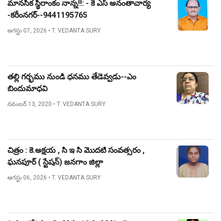
మానసిక స్థిరాంకం నాన్న!!: - కె ఎస్ అనంతాచార్య
-కరీంనగర్--9441195765
ఆగస్టు 07, 2026
• T. VEDANTA SURY
తల్లి గర్భము నుండి ధనము తేడెవ్వడు--ఎం
బిందుమాధవి
నవంబర్ 13, 2020
• T. VEDANTA SURY
చిత్రం : కె.అక్షయ , సి ఇ సి మొదటి సంవత్సరం ,
ఘనపూర్ ( స్టేషన్) జనగాం జిల్లా
ఆగస్టు 06, 2026
• T. VEDANTA SURY