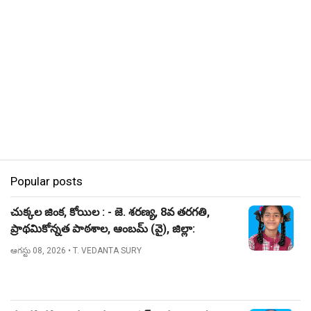
Popular posts
చుక్కల జింక, కోయిల : - జె. శరణ్య, 8వ తరగతి,
ప్రాథమికోన్నత పాఠశాల, ఆంబమ్ (వై), జిల్లా:
నిజామాబాద్.
ఆగస్టు 08, 2026
• T. VEDANTA SURY