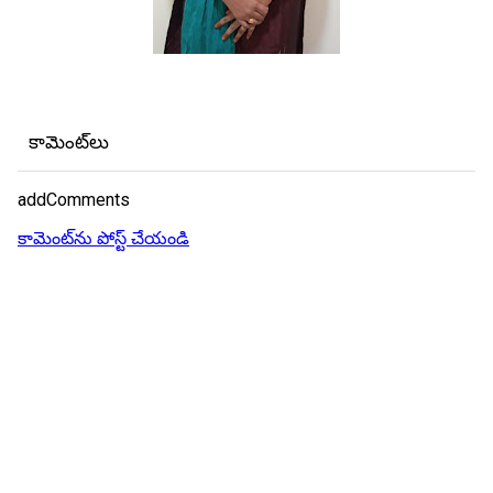
కామెంట్‌లు
addComments
కామెంట్‌ను పోస్ట్ చేయండి