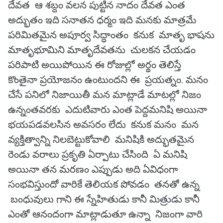
దేవత ఆ శబ్దం వలన పుట్టిన నాదం దేవత ఎంత
అద్భుతం ఇది సనాతన ధర్మం ఇది మనకు మాత్రమే
పరిమితమైన అపూర్వ సిద్ధాంతం కనుక మాతృ భాషను
మాతృభూమిని మాతృదేవతను చులకన చేయడం
పరిపాటి అయిపోయిన ఈ రోజుల్లో అర్థం తెలిస్తే
కొంతైనా ప్రయోజనం ఉంటుందని ఈ ప్రయత్నం. మనం
చేసే పనిలో నిజాయితీ మన మాట్లాడే మాటల్లో నిజం
ఉన్నంతవరకు ఎదుటివారు ఎంత పెద్దమనిషి అయినా
భయపడవలసిన అవసరం లేదు కనుక మనం మన
వ్యక్తిత్వాన్ని నిలబెట్టుకోవాలి మనిషికి అద్భుతమైన
రెండు వరాలు ప్రకృతి ఏర్పాటు చేసింది ఏ మనిషి
అయినా తన మరణం ఎప్పుడు అది ఏవిధంగా
సంభవిస్తుందో వారికే తెలియక పోవడం తనతో ఉన్న
బంధువులు గాని ఈ స్నేహితుడు కానీ మిత్రుడు కానీ
ఎంతో ఆనందంగా మాట్లాడుతూ ఉన్నా నిజంగా వారి