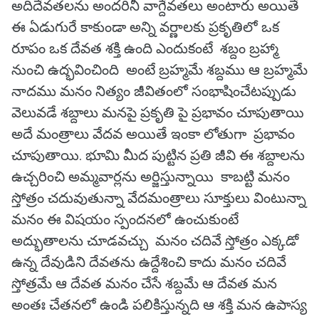
అదిదేవతలను అందరినీ వాగ్దేవతలు అంటారు అయితే
ఈ ఏడుగురే కాకుండా అన్ని వర్ణాలకు ప్రకృతిలో ఒక
రూపం ఒక దేవత శక్తి ఉంది ఎందుకంటే శబ్దం బ్రహ్మా
నుంచి ఉద్భవించింది అంటే బ్రహ్మమే శబ్దము ఆ బ్రహ్మమే
నాదము మనం నిత్యం జీవితంలో సంభాషించేటప్పుడు
వెలువడే శబ్దాలు మనపై ప్రకృతి పై ప్రభావం చూపుతాయి
అదే మంత్రాలు వేదవ అయితే ఇంకా లోతుగా ప్రభావం
చూపుతాయి. భూమి మీద పుట్టిన ప్రతి జీవి ఈ శబ్దాలను
ఉచ్చరించి అమ్మవార్లను అర్జిస్తున్నాయి కాబట్టి మనం
స్తోత్రం చదువుతున్నా వేదమంత్రాలు సూక్తులు వింటున్నా
మనం ఈ విషయం స్పందనలో ఉంచుకుంటే
అద్భుతాలను చూడవచ్చు మనం చదివే స్తోత్రం ఎక్కడో
ఉన్న దేవుడిని దేవతను ఉద్దేశించి కాదు మనం చదివే
స్తోత్రమే ఆ దేవత మనం చేసే శబ్దమే ఆ దేవత మన
అంతః చేతనలో ఉండి పలికిస్తున్నది ఆ శక్తి మన ఉపాస్య