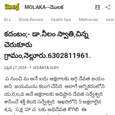
MOLAKA--మొలక
ALL
Book Review
health tips
Memories
new
కదంబం;- డా.నీలం స్వాతి,చిన్న
చెరుకూరు
గ్రామం,నెల్లూరు.6302811961.
ఏప్రిల్ 27, 2024
• T. VEDANTA SURY
ప నుంచి మ అనే ఐదు అక్షరాలకు అగ్గి దేవత జయం
అని జయమును కలుగ చేసేది అలాగే అగ్నికరంలోని
య,ర,ల,వ అనే అక్షరాలకు అధిష్టాన దేవత సర్వేశ్వరి
శాసించే శక్తి కలది సర్వేశ్వరి ఆఖరిలోని 5 అక్షరాలైన
శ,ష స,క్ష హా చ లకు అధిదేవత కౌగిలి ఈ