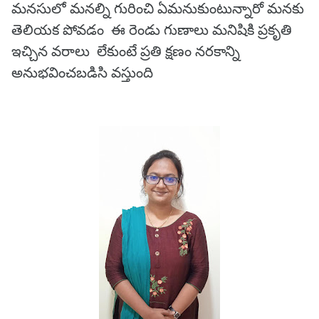
మనసులో మనల్ని గురించి ఏమనుకుంటున్నారో మనకు
తెలియక పోవడం ఈ రెండు గుణాలు మనిషికి ప్రకృతి
ఇచ్చిన వరాలు లేకుంటే ప్రతి క్షణం నరకాన్ని
అనుభవించబడిసి వస్తుంది