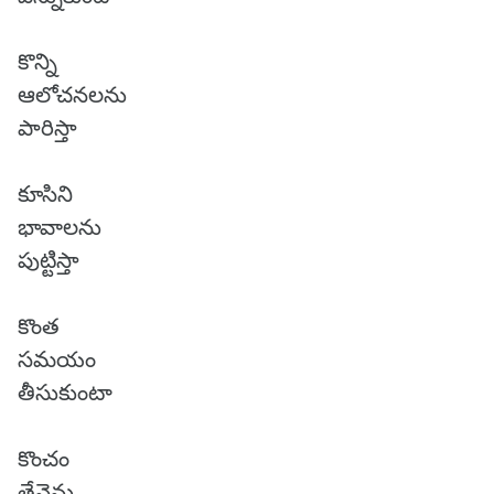
కొన్ని
ఆలోచనలను
పారిస్తా
కూసిని
భావాలను
పుట్టిస్తా
కొంత
సమయం
తీసుకుంటా
కొంచం
తేనెను