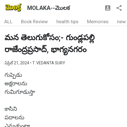
MOLAKA--మొలక
ALL
Book Review
health tips
Memories
new
మన తెలుగుకోసం;- గుండ్లపల్లి
రాజేంద్రప్రసాద్, భాగ్యనగరం
ఏప్రిల్ 21, 2024
• T. VEDANTA SURY
గుప్పెడు
అక్షరాలను
గుమిగూడుస్తా
కాసిని
పదాలను
ఎన్నుకుంటా