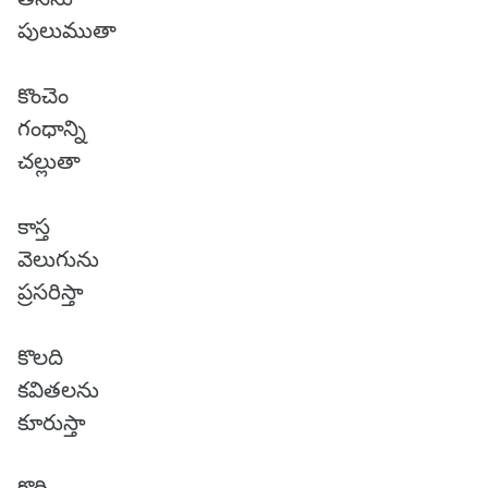
పులుముతా
కొంచెం
గంధాన్ని
చల్లుతా
కాస్త
వెలుగును
ప్రసరిస్తా
కొలది
కవితలను
కూరుస్తా