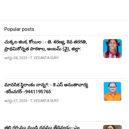
Popular posts
చుక్కల జింక, కోయిల : - జె. శరణ్య, 8వ తరగతి,
ప్రాథమికోన్నత పాఠశాల, ఆంబమ్ (వై), జిల్లా:
నిజామాబాద్.
ఆగస్టు 08, 2026
• T. VEDANTA SURY
మానసిక స్థిరాంకం నాన్న!!: - కె ఎస్ అనంతాచార్య
-కరీంనగర్--9441195765
ఆగస్టు 07, 2026
• T. VEDANTA SURY
తల్లి గర్భము నుండి ధనము తేడెవ్వడు--ఎం