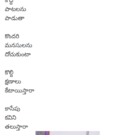
కొద్ది
పాటలను
పాడుతా
కొందరి
మనసులను
దోచుకుంటా
కొల్ది
క్షణాలు
కేటాయిస్తారా
కాసేపు
కవిని
తలుస్తారా