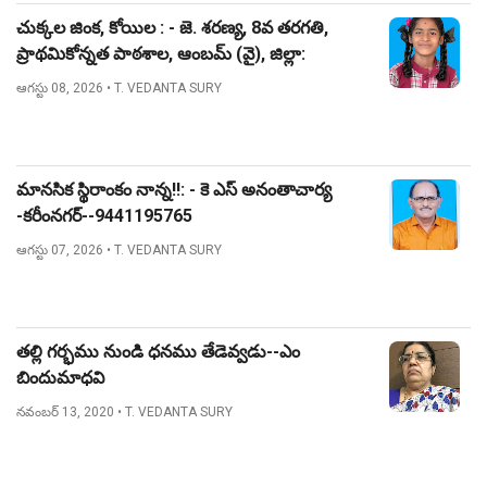
చుక్కల జింక, కోయిల : - జె. శరణ్య, 8వ తరగతి,
ప్రాథమికోన్నత పాఠశాల, ఆంబమ్ (వై), జిల్లా:
నిజామాబాద్.
ఆగస్టు 08, 2026
• T. VEDANTA SURY
మానసిక స్థిరాంకం నాన్న!!: - కె ఎస్ అనంతాచార్య
-కరీంనగర్--9441195765
ఆగస్టు 07, 2026
• T. VEDANTA SURY
తల్లి గర్భము నుండి ధనము తేడెవ్వడు--ఎం
బిందుమాధవి
నవంబర్ 13, 2020
• T. VEDANTA SURY