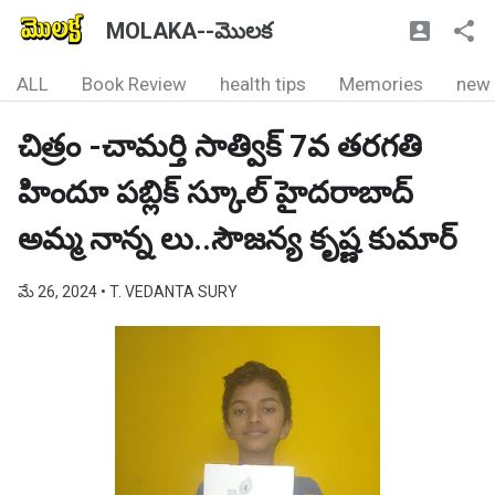
MOLAKA--మొలక
ALL
Book Review
health tips
Memories
new
చిత్రం -చామర్తి సాత్విక్ 7వ తరగతి
హిందూ పబ్లిక్ స్కూల్ హైదరాబాద్
అమ్మ నాన్న లు..సౌజన్య కృష్ణ కుమార్
మే 26, 2024
• T. VEDANTA SURY