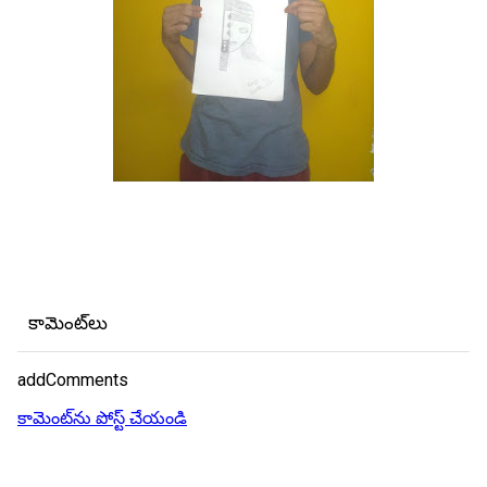
కామెంట్‌లు
addComments
కామెంట్‌ను పోస్ట్ చేయండి