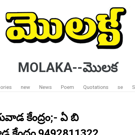
MOLAKA--మొలక
ories
new
News
Poem
Quotations
se
S
ాడ కేంద్రం;- ఏ బి
 కేంద్రం,9492811322