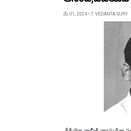
మే 01, 2024
• T. VEDANTA SURY
రేడియో వాల్మీకి వ్యాసుడిగా ప్