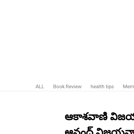
ALL
Book Review
health tips
Mem
ఆకాశవాణి విజయవ
ఆనంద్,విజయవాడ