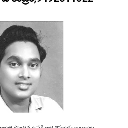
రఖ్యాతి పొందిన ఉషశ్రీ గారి శిష్యుడు జంధ్యాల