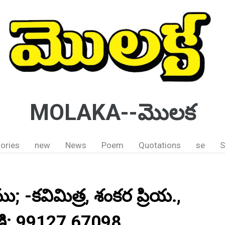
MOLAKA--మొలక
ories
new
News
Poem
Quotations
se
S
 -కవిమిత్ర, శంకర ప్రియ.,
ణి: 99127 67098