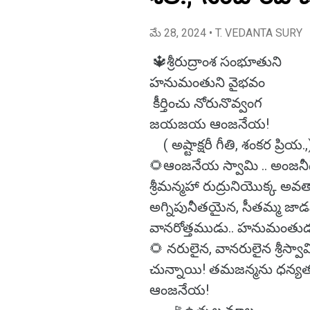
మే 28, 2024
• T. VEDANTA SURY
🔱శ్రీరుద్రాంశ సంభూతుని
హనుమంతుని వైభవం
కీర్తించు నోరునొవ్వంగ
జయజయ ఆంజనేయ!
( అష్టాక్షరీ గీతి, శంకర ప్రియ.,
🌻ఆంజనేయ స్వామి .. అంజనీద
శ్రీమన్మహా రుద్రునియొక్క అ
అగ్నిపునీతయైన, సీతమ్మ జా
వానరోత్తముడు.. హనుమంతుడ
🌻 నరులైన, వానరులైన శ్రీస్వామి
చున్నాయి! తమజన్మను ధన్య
ఆంజనేయ!