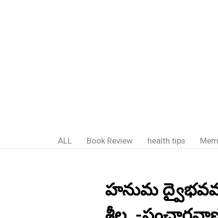
ALL
Book Review
health tips
Mem
హనుమ ద్వైభవము;
శీల.,-సంచారవా