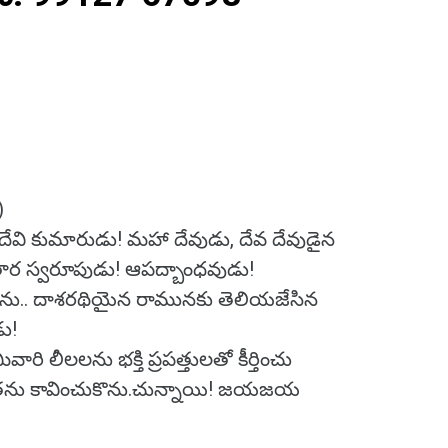
)
ేవి కుమారుడు! మహా దేవుడు, దేవ దేవుడైన
వతార స్వరూపుడు! ఆపద్బాంధవుడు!
డను.. దాశరథియైన రామునకు తెలియజేసిన
ు!
వారి లీలలను భక్తి ప్రపత్తులతో కీర్తించు
తను కావించుకొను.చున్నాయి! జయజయ