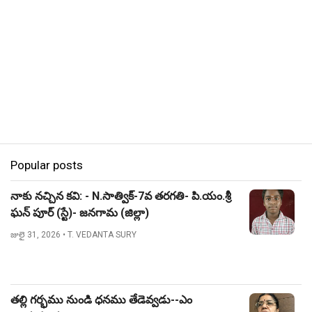
Popular posts
నాకు నచ్చిన కవి: - N.సాత్విక్-7వ తరగతి- పి.యం.శ్రీ
ఘన్ పూర్ (స్టే)- జనగామ (జిల్లా)
జులై 31, 2026
• T. VEDANTA SURY
తల్లి గర్భము నుండి ధనము తేడెవ్వడు--ఎం