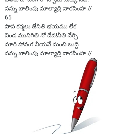
నన్ను బాలింపు మాల్యాద్రి నారసింహ!//
65.
పాప కర్మలు జేసితి భయము లేక
నిండ మునిగితి నో దేవ!నీతి నేర్చి
మారి పోవఁగ నీయవే మంచి బుద్ధి
నన్ను బాలింపు మాల్యాద్రి నారసింహ!//