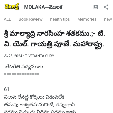
MOLAKA--మొలక
ALL
Book Review
health tips
Memories
new
శ్రీ మాల్యాద్రి నారసింహ శతకము.;- టి.
వి. యెల్. గాయత్రి.పూణే. మహారాష్ట్ర.
మే 25, 2024
• T. VEDANTA SURY
తేటగీతి పద్యములు.
==============
61.
విలువ లేనట్టి కోర్కెలు విడువలేక
తనువు శాశ్వతమనుకొంటి, తప్పుగాచి
పరము నిచ్చుచు నీదివ్య పథము జూపి