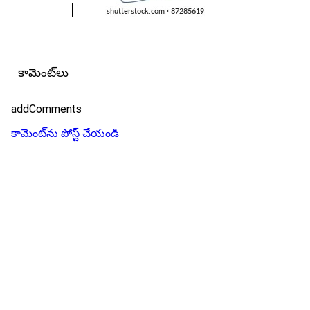
కామెంట్‌లు
addComments
కామెంట్‌ను పోస్ట్ చేయండి