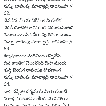
నన్ను బాలింపు మాల్యాద్రి నారసింహ!//
62.
దేవదేవ !నీ యునికిని తెలియలేక
వెదకి చూచితి జగమంత విధులుమఱచి
కనులు మూసిన నీరూపు కదలు చుండె
నన్ను బాలింపు మాల్యాద్రి నారసింహ!//
63.
కల్మషంబులు మదినిండ గప్పివేసె
దీప కాంతిగ చెలువొంది దేహ మందు
శుద్ధి జేయగ రావయ్య!శోభనాంగ!
నన్ను బాలింపు మాల్యాద్రి నారసింహ!//
64.
దారి దప్పితి ధర్మమున్ మీరి యుంటి
మూఢ మతులను జేరితి మోసపోయి
దిశను జూపంగ రా స్వామి !దిక్కు నీవె!