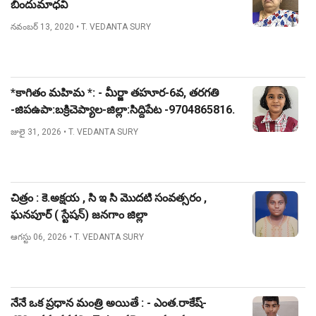
బిందుమాధవి
నవంబర్ 13, 2020
• T. VEDANTA SURY
*కాగితం మహిమ *: - మీర్జా తహూర-6వ, తరగతి
-జిపఉపా:బక్రిచెప్యాల-జిల్లా:సిద్దిపేట -9704865816.
జులై 31, 2026
• T. VEDANTA SURY
చిత్రం : కె.అక్షయ , సి ఇ సి మొదటి సంవత్సరం ,
ఘనపూర్ ( స్టేషన్) జనగాం జిల్లా
ఆగస్టు 06, 2026
• T. VEDANTA SURY
నేనే ఒక ప్రధాన మంత్రి అయితే : - ఎంత.రాకేష్-