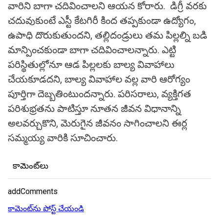
వారిని బాగా చదివించాలని ఆయన కోరారు. డిగ్రీ వరకు
చదువుకుంటే ఎస్టీ కేటగిరీ కింద తప్పకుండా ఉద్యోగం,
ఉపాధి దొరుకుతుందని, తల్లిదండ్రులు తమ పిల్లల్ని బడి
మాన్పించకుండా బాగా చదివించాలన్నారు. ఎట్టి
పరిస్థితుల్లోనూ ఆడ పిల్లలకు బాల్య వివాహాలు
చేయకూడదని, బాల్య వివాహాల వల్ల వారి ఆరోగ్యం
పూర్తిగా దెబ్బతింటుందన్నారు. పరిసరాలు, వ్యక్తిగత
పరిశుభ్రతను పాటిస్తూ నూతన జీవన విధానాన్ని
అలవర్చుకొని, మెరుగైన జీవనం సాగించాలని ఈర్ల
సమ్మయ్య వారికి సూచించారు.
కామెంట్‌లు
addComments
కామెంట్‌ను పోస్ట్ చేయండి