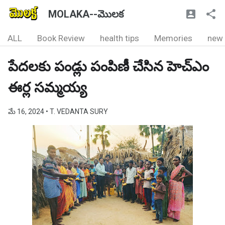
MOLAKA--మొలక
ALL
Book Review
health tips
Memories
new
పేదలకు పండ్లు పంపిణీ చేసిన హెచ్ఎం
ఈర్ల సమ్మయ్య
మే 16, 2024
• T. VEDANTA SURY