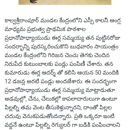
కాల్వశ్రీరాంపూర్ మండల కేంద్రంలోని ఎస్సీ కాలనీ ఆంగ్ల
మాధ్యమ ప్రభుత్వ ప్రాథమిక పాఠశాల
ప్రధానోపాధ్యాయుడు ఈర్ల సమ్మయ్య తన పుట్టినరోజు
సందర్భాన్ని పురస్కరించుకొని బుధవారం సాయంత్రం
మండల కేంద్రంలోని గిరిజన చెంచు తెగకు చెందిన
నిరుపేద కుటుంబాలకు పండ్లు పంపిణీ చేశారు. తన
కుమారుడు ఈర్ల ఆదర్శ్ తో కలిసి ఆయన 50 మందికి
12 డజన్ల అరటి పండ్లు అందజేశారు. ఈ సందర్భంగా
ప్రధానోపాధ్యాయుడు ఈర్ల సమ్మయ్య మాట్లాడుతూ
అడవుల్లో, చేను, చేలుకల్లో కాపలాదారులుగా ఉంటూ
పిల్లల్ని తమ వెంట తీసుకెళ్తున్నారని, దాంతో పిల్లల
చదువు వెనుకపడుతోందన్నారు. ప్రతి ఒక్కరూ ఇంటి
వద్దనే ఉంటూ పిల్లల్ని రెగ్యులర్ గా బడికి పంపించాలని