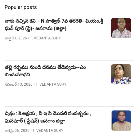
Popular posts
నాకు నచ్చిన కవి: - N.సాత్విక్-7వ తరగతి- పి.యం.శ్రీ
ఘన్ పూర్ (స్టే)- జనగామ (జిల్లా)
జులై 31, 2026
• T. VEDANTA SURY
తల్లి గర్భము నుండి ధనము తేడెవ్వడు--ఎం
బిందుమాధవి
నవంబర్ 13, 2020
• T. VEDANTA SURY
చిత్రం : కె.అక్షయ , సి ఇ సి మొదటి సంవత్సరం ,
ఘనపూర్ ( స్టేషన్) జనగాం జిల్లా
ఆగస్టు 06, 2026
• T. VEDANTA SURY