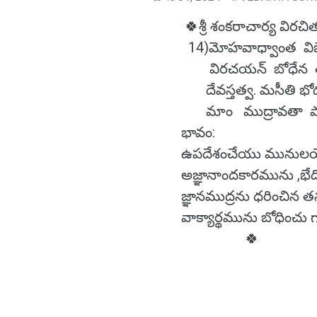
🍀శ్రీ శంకరాచార్య విరచ
14)మోహవాధ్వాంత వి
విరచయన్ బోధేన తత
దేవస్తత్వ. మసీతి 
మాం ముద్రావతా పాణ
భావం:
ఉపదేశంచేయు మునులయ
అజ్ఞానాందకారమును ,భేది
జ్ఞానముద్రను ధరించిన 
వాక్యార్థమును బోధించు గ
🍀