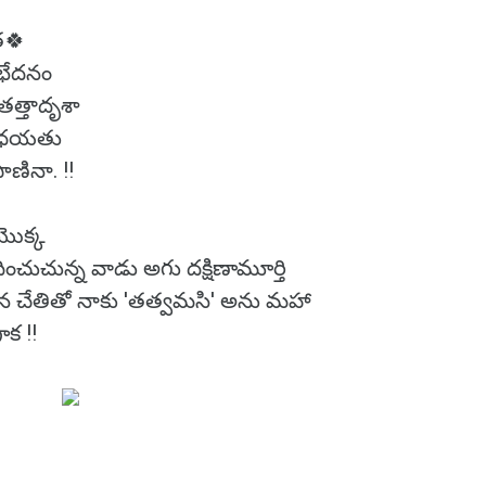
ిత🍀
భేదనం
్తాదృశా
భోధయతు
ినా. !!
ొక్క
ంచుచున్న వాడు అగు దక్షిణామూర్తి
తన చేతితో నాకు 'తత్వమసి' అను మహా
ాక !!