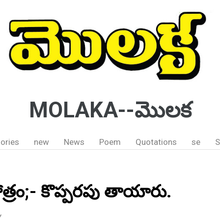
MOLAKA--మొలక
ories
new
News
Poem
Quotations
se
S
 స్తోత్రం;- కొప్పరపు తాయారు.
Y