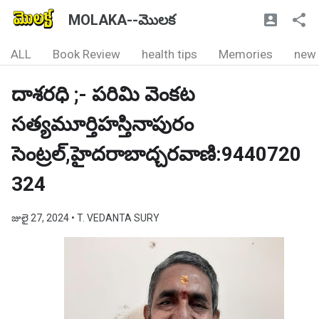
MOLAKA--మొలక
ALL
Book Review
health tips
Memories
new
దాశరధి ;- పరిమి వెంకట
సత్యమూర్తిహస్తినాపురం
సెంట్రల్,హైదరాబాద్చరవాణి:9440720
324
జులై 27, 2024
• T. VEDANTA SURY