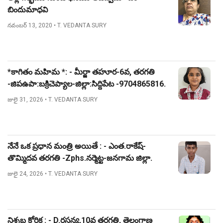
బిందుమాధవి
నవంబర్ 13, 2020
• T. VEDANTA SURY
*కాగితం మహిమ *: - మీర్జా తహూర-6వ, తరగతి
-జిపఉపా:బక్రిచెప్యాల-జిల్లా:సిద్దిపేట -9704865816.
జులై 31, 2026
• T. VEDANTA SURY
నేనే ఒక ప్రధాన మంత్రి అయితే : - ఎంత.రాకేష్-
తొమ్మిదవ తరగతి -Zphs.నర్మెట్ట-జనగామ జిల్లా.
జులై 24, 2026
• T. VEDANTA SURY
నిశ్శబ్ద కోరిక : - D.రసన్య,10వ తరగతి, తెలంగాణ