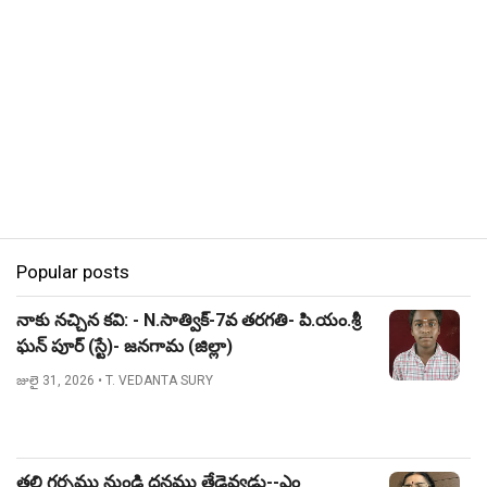
Popular posts
నాకు నచ్చిన కవి: - N.సాత్విక్-7వ తరగతి- పి.యం.శ్రీ
ఘన్ పూర్ (స్టే)- జనగామ (జిల్లా)
జులై 31, 2026
• T. VEDANTA SURY
తల్లి గర్భము నుండి ధనము తేడెవ్వడు--ఎం