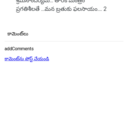
శ్రమసౌందర్యమే... తారక మంత్రం
ప్రగతిశీలతే ...మన బ్రతుకు ఫలసాయం.... 2
కామెంట్‌లు
addComments
కామెంట్‌ను పోస్ట్ చేయండి