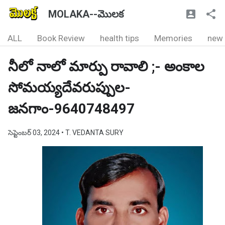
MOLAKA--మొలక
ALL
Book Review
health tips
Memories
new
నీలో నాలో మార్పు రావాలి ;- అంకాల
సోమయ్యదేవరుప్పుల-
జనగాం-9640748497
సెప్టెంబర్ 03, 2024
• T. VEDANTA SURY