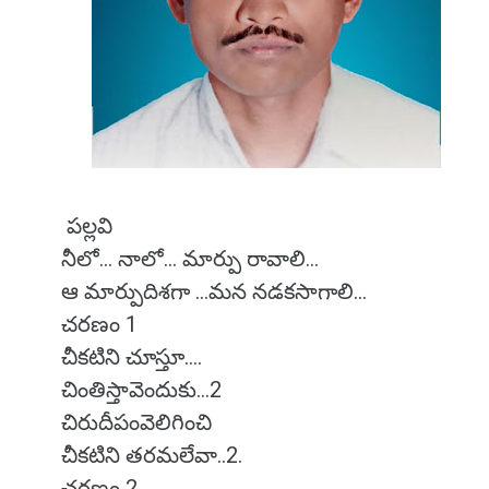
పల్లవి
నీలో... నాలో... మార్పు రావాలి...
ఆ మార్పుదిశగా ...మన నడకసాగాలి...
చరణం 1
చీకటిని చూస్తూ....
చింతిస్తావెందుకు...2
చిరుదీపంవెలిగించి
చీకటిని తరమలేవా..2.
చరణం 2