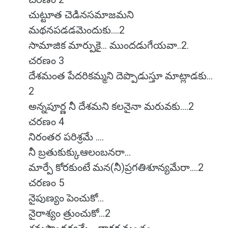
చుట్టూత చెడినసమాజమని
మథనపడడమెందుకు....2
సామాజిక మార్పుకై... ముందడుగేయవా..2.
చరణం 3
దేశమంత పేదరికమ్మని దెప్పొడుస్తూ మాట్లాడకు...
2
అన్నపూర్ణ నీ దేశమని కలనైనా మరువకు....2
చరణం 4
నిరంతర పరిశ్రమే ....
నీ బ్రతుకుక్కుఆలంబనరా...
మార్పే కోరకుంటే మన(నీ)ప్రగతిశూన్యమేరా....2
చరణం 5
నైపుణ్యం పెంచుకో...
నైరాశ్యం త్రుంచుకో...2