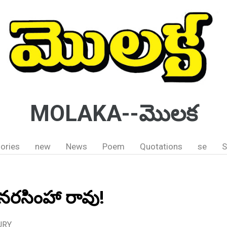
MOLAKA--మొలక
ories
new
News
Poem
Quotations
se
S
 నరసింహా రావు!
URY