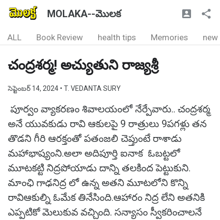
MOLAKA--మొలక
ALL
Book Review
health tips
Memories
new
చంద్రశర్మ! అచ్యుతుని రాజ్యశ్రీ
సెప్టెంబర్ 14, 2024
• T. VEDANTA SURY
పూర్వం వ్యాకరణం శివాలయంలో నేర్పేవారు.. చంద్రశర్మ
అనే యువకుడు రావి ఆకులపై 9 రాత్రులు 9పగళ్లు తన
తొడని గీరి ఆరక్తంతో పతంజలి చెప్తుంటే రాశాడు
మహాభాష్యంని.అలా అదిపూర్తి ఐనాక ఓబట్టలో
మూటకట్టి నిద్రపోయాడు దాన్ని తలకింద పెట్టుకుని.
మాంఛి గాఢనిద్ర లో ఉన్న అతని మూటలోని కొన్ని
రావిఆకుల్ని ఓమేక తినేసింది.ఆహారం నిద్ర లేని అతనికి
ఎప్పటికో మెలుకువ వచ్చింది. సన్యాసం స్వీకరించాలనే