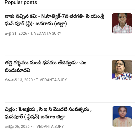
Popular posts
నాకు నచ్చిన కవి: - N.సాత్విక్-7వ తరగతి- పి.యం.శ్రీ
ఘన్ పూర్ (స్టే)- జనగామ (జిల్లా)
జులై 31, 2026
• T. VEDANTA SURY
తల్లి గర్భము నుండి ధనము తేడెవ్వడు--ఎం
బిందుమాధవి
నవంబర్ 13, 2020
• T. VEDANTA SURY
చిత్రం : కె.అక్షయ , సి ఇ సి మొదటి సంవత్సరం ,
ఘనపూర్ ( స్టేషన్) జనగాం జిల్లా
ఆగస్టు 06, 2026
• T. VEDANTA SURY