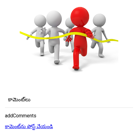
కామెంట్‌లు
addComments
కామెంట్‌ను పోస్ట్ చేయండి