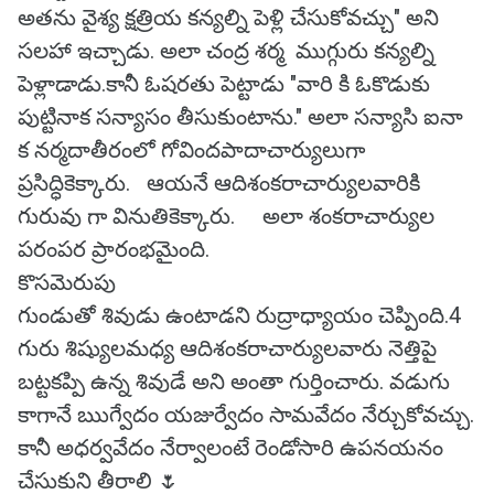
అతను వైశ్య క్షత్రియ కన్యల్ని పెళ్లి చేసుకోవచ్చు" అని
సలహా ఇచ్చాడు. అలా చంద్ర శర్మ ముగ్గురు కన్యల్ని
పెళ్లాడాడు.కానీ ఓషరతు పెట్టాడు "వారి కి ఓకొడుకు
పుట్టినాక సన్యాసం తీసుకుంటాను." అలా సన్యాసి ఐనా
క నర్మదాతీరంలో గోవిందపాదాచార్యులుగా
ప్రసిద్ధికెక్కారు. ఆయనే ఆదిశంకరాచార్యులవారికి
గురువు గా వినుతికెక్కారు. అలా శంకరాచార్యుల
పరంపర ప్రారంభమైంది.
కొసమెరుపు
గుండుతో శివుడు ఉంటాడని రుద్రాధ్యాయం చెప్పింది.4
గురు శిష్యులమధ్య ఆదిశంకరాచార్యులవారు నెత్తిపై
బట్టకప్పి ఉన్న శివుడే అని అంతా గుర్తించారు. వడుగు
కాగానే ఋగ్వేదం యజుర్వేదం సామవేదం నేర్చుకోవచ్చు.
కానీ అధర్వవేదం నేర్వాలంటే రెండోసారి ఉపనయనం
చేసుకుని తీరాలి 🌷