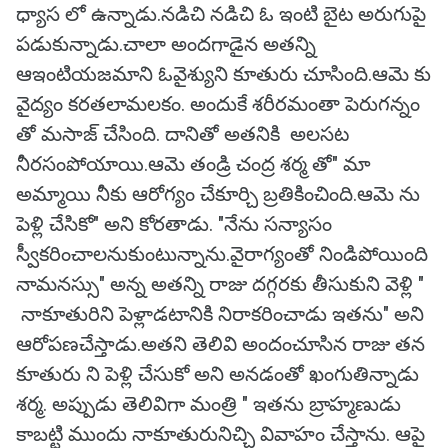
ధ్యాస లో ఉన్నాడు.నడిచి నడిచి ఓ ఇంటి బైట అరుగుపై
పడుకున్నాడు.చాలా అందగాడైన అతన్ని
ఆఇంటియజమాని ఓవైశ్యుని కూతురు చూసింది.ఆమె కు
వైద్యం కరతలామలకం. అందుకే శరీరమంతా పెరుగన్నం
తో మసాజ్ చేసింది. దానితో అతనికి అలసట
నీరసంపోయాయి.ఆమె తండ్రి చంద్ర శర్మ తో" మా
అమ్మాయి నీకు ఆరోగ్యం చేకూర్చి బ్రతికించింది.ఆమె ను
పెళ్లి చేసికో" అని కోరతాడు. "నేను సన్యాసం
స్వీకరించాలనుకుంటున్నాను.వైరాగ్యంతో నిండిపోయింది
నామనస్సు" అన్న అతన్ని రాజు దగ్గరకు తీసుకుని వెళ్లి "
నాకూతురిని పెళ్లాడటానికి నిరాకరించాడు ఇతను" అని
ఆరోపణచేస్తాడు.అతని తెలివి అందంచూసిన రాజు తన
కూతురు ని పెళ్లి చేసుకో అని అనడంతో ఖంగుతిన్నాడు
శర్మ. అప్పుడు తెలివిగా మంత్రి " ఇతను బ్రాహ్మణుడు
కాబట్టి ముందు నాకూతురునిచ్చి వివాహం చేస్తాను. ఆపై