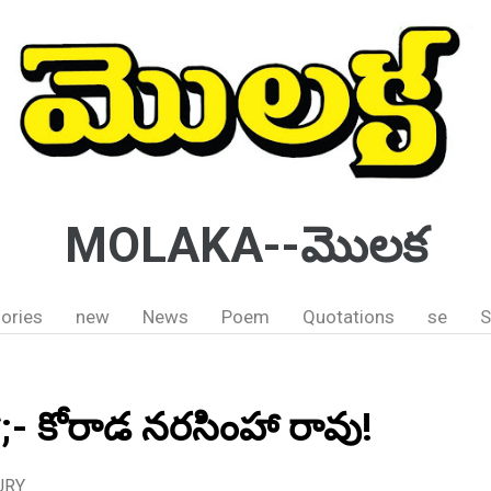
MOLAKA--మొలక
ories
new
News
Poem
Quotations
se
S
 *;- కోరాడ నరసింహా రావు!
URY