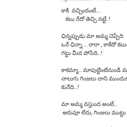
కాకి వచ్చిందంటే....
కబు రేదో తెచ్చి నట్టే..!
ఛిన్నప్పుడు మా అమ్మ చెప్పేది
ఒరే ఛిన్నా ... రారా , కాకేదో క
గట్టు మీద పోసేది...!
కాకమ్మా... మాపుట్టింటినుండి 
నాలుగు గింజలు దాని ముందుకు
కునేది...!
మా అమ్మ వస్తుంద అంటే...
అరుపూ లేదు, గింజలు ముట్టు క