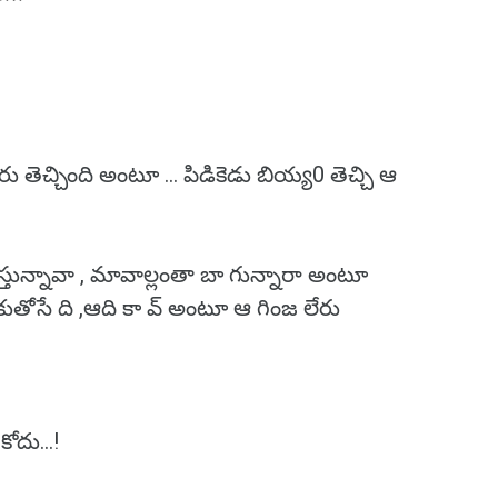
బురు తెచ్చింది అంటూ ... పిడికెడు బియ్య0 తెచ్చి ఆ
వస్తున్నావా , మావాల్లంతా బా గున్నారా అంటూ
తోసే ది ,ఆది కా వ్ అంటూ ఆ గింజ లేరు
ోదు...!