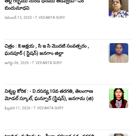
తల్లి గర్భము నుండి ధనము తేడెవ్వడు--ఎం
బిందుమాధవి
నవంబర్ 13, 2020
• T. VEDANTA SURY
చిత్రం : కె.అక్షయ , సి ఇ సి మొదటి సంవత్సరం ,
ఘనపూర్ ( స్టేషన్) జనగాం జిల్లా
ఆగస్టు 06, 2026
• T. VEDANTA SURY
నిశ్శబ్ద కోరిక : - D.రసన్య,10వ తరగతి, తెలంగాణ
మోడల్ స్కూల్, ఘన్పూర్ (స్టేషన్), జనగామ (జి)
ఫిబ్రవరి 11, 2026
• T. VEDANTA SURY