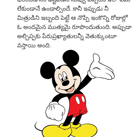
లేకుండానే ఉండాల్సిందే. కానీ ఇప్పుడు నీ
మిత్రుడిని ఇబ్బంది పెట్టే ఆ నొప్పి ఇంకొన్ని రోజుల్లో
ఓ అందమైన ముత్యమై రూపొందుతుంది. అప్పుడా
అల్చిప్పకు పేరుప్రఖ్యాతులన్నీ వెతుక్కుంటూ
వస్తాయి అంది.