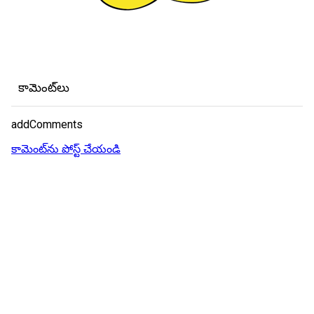
కామెంట్‌లు
addComments
కామెంట్‌ను పోస్ట్ చేయండి