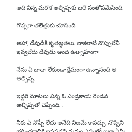
అది విన్న మరొక అల్చిప్పకు బలే సంతోషమేసింది.
గొప్పగా తలెత్తుకు చూసింది.
అహా, దేవుడికి కృతజ్ఞతలు. నాకలాటి నొప్పులేవీ
ఇవ్వలేదు దేవుడు అంది ఉత్సాహంగా.
నేను ఏ బాధా లేకుండా క్షేమంగా ఉన్నానంది ఆ
అల్చిప్ప.
ఇద్దరి మాటలు విన్న ఓ ఎండ్రకాయ రెండవ
అల్చిప్పతో చెప్పింది...
నీకు ఏ నొప్పీ లేదు అనేది నిజమే కావచ్చు. నొప్పిని
భరించడానికి ఇష్టపడని నువ్వు ఎప్పటికీ ఇలా ఏమీ