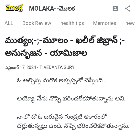
MOLAKA--మొలక
ALL
Book Review
health tips
Memories
new
ముత్యం;-;-మూలం - ఖలీల్ జిబ్రాన్ ;-
అనుసృజన - యామిజాల
సెప్టెంబర్ 17, 2024
• T. VEDANTA SURY
ఓ అల్చిప్ప మరొక అల్చిప్పతో చెప్పింది...
అయ్యో, నేను నొప్పి భరించలేకపోతున్నాను అని.
నాలో దో ఓ బరువైన గుండ్రటి ఆకారంలో
దొర్లుతున్నట్టు ఉంది. నొప్పి భరించలేకపోతున్నాను.