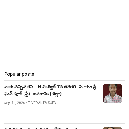
Popular posts
నాకు నచ్చిన కవి: - N.సాత్విక్-7వ తరగతి- పి.యం.శ్రీ
ఘన్ పూర్ (స్టే)- జనగామ (జిల్లా)
జులై 31, 2026
• T. VEDANTA SURY