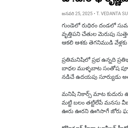
జనవరి 25, 2025
• T. VEDANTA S
గుండెలో రుధిరం దండలో సుమ
వృత్తిపని చేతుల మెరుపు సుత్తె
ఆకలి ఆశకు తెగనిముడి వేళ్లకు
ప్రతిమనిషిలో ప్రభ ఉన్నది ప్రతి
బాధల ముళ్ళబాట సంతోష ప
నడిచే ఉదయపు సూర్యుడు అల
మనిషి నికార్స్ మాట కుదురు 
మట్టి బలం తట్టిలేపే మనసు వీ
ఊరు ఊరని ఊగిసాగే జోరు ఘ