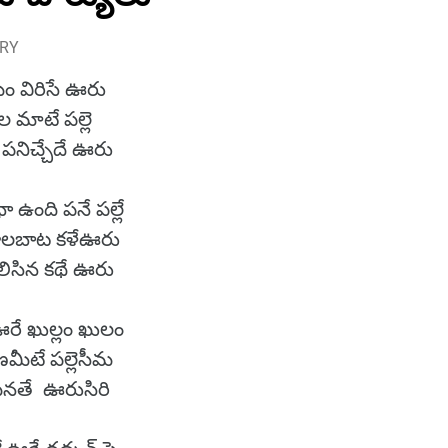
URY
ం విరిసే ఊరు
ల మాటే పల్లె
 పనిచ్చేదే ఊరు
భా ఉంది పనే పల్లే
ూలబాట కళేఊరు
ిసిన కథే ఊరు
ఊరే ఖుల్లం ఖులం
ణమీటే పల్లెసీమ
నతే ఊరుసిరి