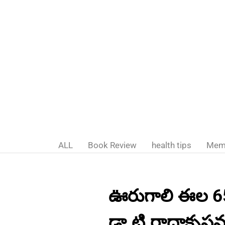
ALL
Book Review
health tips
Mem
ఊరుగాలి ఈల 6
డా.టి.రాధాకృష్ణ