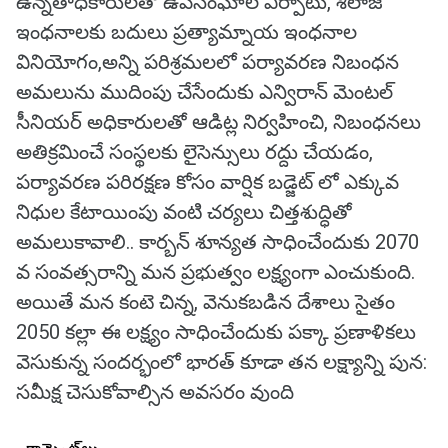
ఉన్నతాధికారులతో ఉపసంఘాల ఏర్పాటు, శిలాజ
ఇంధనాలకు బదులు ప్రత్యామ్నాయ ఇంధనాల
వినియోగం,అన్ని పరిశ్రమలలో పర్యావరణ నిబంధన
అమలును ముదింపు చేసేందుకు ఎన్విరాన్ మెంటల్
సీనియర్ అధికారులతో ఆడిట్ల నిర్వహించి, నిబంధనలు
అతిక్రమించే సంస్థలకు లైసెన్సులు రద్దు చేయడం,
పర్యావరణ పరిరక్షణ కోసం వార్షిక బడ్జెట్ లో ఎక్కువ
నిధుల కేటాయింపు వంటి చర్యలు చిత్తశుద్ధితో
అమలుకావాలి.. కార్బన్ శూన్యత సాధించేందుకు 2070
వ సంవత్సరాన్ని మన ప్రభుత్వం లక్ష్యంగా ఎంచుకుంది.
అయితే మన కంటె చిన్న, వెనుకబడిన దేశాలు సైతం
2050 కల్లా ఈ లక్ష్యం సాధించేందుకు పక్కా ప్రణాళికలు
వెసుకున్న సందర్భంలో భారత్ కూడా తన లక్ష్యాన్ని పున:
సమీక్ష చెసుకోవాల్సిన అవసరం వుంది