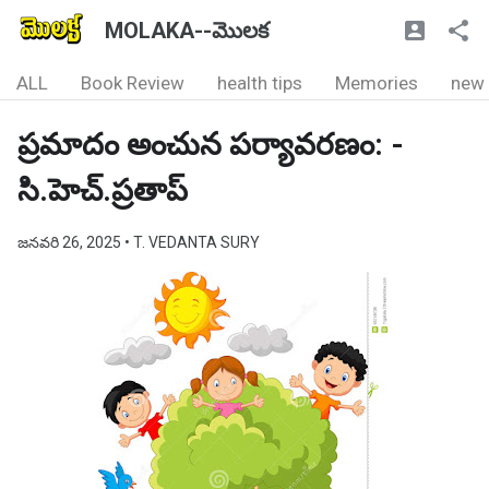
MOLAKA--మొలక
ALL
Book Review
health tips
Memories
new
ప్రమాదం అంచున పర్యావరణం: -
సి.హెచ్.ప్రతాప్
జనవరి 26, 2025
• T. VEDANTA SURY