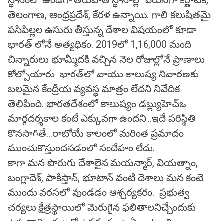
స్థానంలో ఉండగా తరువాత స్థానాల్లో వరుసగా కర్ణాటక,
తెలంగాణ, ఆంధ్రప్రదేశ్‌, కేరళ ఉన్నాయి. గాలి కలుషితమై
పసిపిల్లల ఉసురు తీస్తున్న దేశాల విషయంలో కూడా
భారత్‌ లోనే అత్యధికం. 2019లో 1,16,000 మంది
చిన్నారులు భూమ్మీదకి వచ్చిన నెల రోజుల్లోనే ప్రాణాలు
కోల్పోయారు భారత్‌లో వాయు కాలుష్య నివారణకు
బలమైన కేంద్రీయ వ్యవస్థ మాత్రం లేదని నివేదిక
తెలిపింది. భారతదేశంలో కాలుష్యం డబ్ల్యుహెచ్‌ఒ
మార్గదర్శకాల కంటే ఎక్కువగా ఉందని...ఇదే పరిస్థితి
కొనసాగితే...రాబోయే కాలంలో మరింత ప్రమాదం
ముంచుకొస్తుందనడంలో సందేహం లేదు.
కాగా మన పొరుగు దేశాలైన మయన్మార్, వియత్నాం,
బంగ్లాదెశ్, పాకిస్తాన్, భూటాన్ వంటి దెశాలు మన కంటె
ముందు వరసలో వుండడం ఆశ్చర్యకరం. ప్రభుత్వ
చర్యలు క్షేత్రస్థాయిలో మెరుగైన ఫలితాలనిచ్చేందుకు