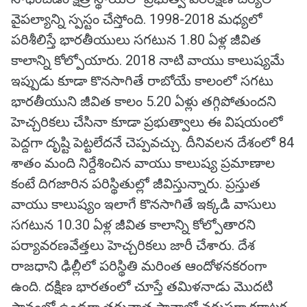
వైపల్యాన్ని స్పస్టం చేస్తోంది. 1998-2018 మధ్యలో
పరిశీలిస్తే భారతీయులు సగటున 1.80 ఏళ్ల జీవిత
కాలాన్ని కోల్పోయారు. 2018 నాటి వాయు కాలుష్యమే
ఇప్పుడు కూడా కొనసాగితే రాబోయే కాలంలో సగటు
భారతీయుని జీవిత కాలం 5.20 ఏళ్లు తగ్గిపోతుందని
హెచ్చరికలు చేసినా కూడా ప్రభుత్వాలు ఈ విషయంలో
పెద్దగా దృష్టి పెట్టలేదనే చెప్పవచ్చు. దీనివలన దేశంలో 84
శాతం మంది నిర్దేశించిన వాయు కాలుష్య ప్రమాణాల
కంటే దిగజారిన పరిస్థితుల్లో జీవిస్తున్నారు. ప్రస్తుత
వాయు కాలుష్యం ఇలాగే కొనసాగితే ఇక్కడి వాసులు
సగటున 10.30 ఏళ్ల జీవిత కాలాన్ని కోల్పోతారని
పర్యావరణవేత్తలు హెచ్చరికలు జారీ చేశారు. దేశ
రాజధాని ఢిల్లీలో పరిస్థితి మరింత ఆందోళనకరంగా
ఉంది. దక్షిణ భారతంలో చూస్తే తమిళనాడు మొదటి