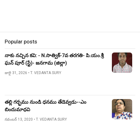
Popular posts
నాకు నచ్చిన కవి: - N.సాత్విక్-7వ తరగతి- పి.యం.శ్రీ
ఘన్ పూర్ (స్టే)- జనగామ (జిల్లా)
జులై 31, 2026
• T. VEDANTA SURY
తల్లి గర్భము నుండి ధనము తేడెవ్వడు--ఎం
బిందుమాధవి
నవంబర్ 13, 2020
• T. VEDANTA SURY