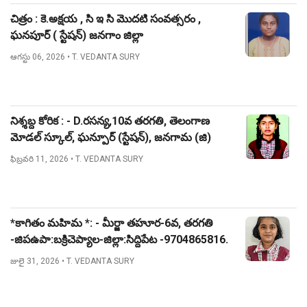
చిత్రం : కె.అక్షయ , సి ఇ సి మొదటి సంవత్సరం ,
ఘనపూర్ ( స్టేషన్) జనగాం జిల్లా
ఆగస్టు 06, 2026
• T. VEDANTA SURY
నిశ్శబ్ద కోరిక : - D.రసన్య,10వ తరగతి, తెలంగాణ
మోడల్ స్కూల్, ఘన్పూర్ (స్టేషన్), జనగామ (జి)
ఫిబ్రవరి 11, 2026
• T. VEDANTA SURY
*కాగితం మహిమ *: - మీర్జా తహూర-6వ, తరగతి
-జిపఉపా:బక్రిచెప్యాల-జిల్లా:సిద్దిపేట -9704865816.
జులై 31, 2026
• T. VEDANTA SURY