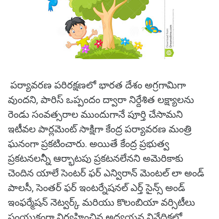
పర్యావరణ పరిరక్షణలో భారత దేశం అగ్రగామిగా
వుందని, పారిస్ ఒప్పందం ద్వారా నిర్దేశిత లక్ష్యాలను
రెండు సంవత్సరాల ముందుగానే పూర్తి చేసామని
ఇటీవల పార్లమెంట్ సాక్షిగా కేంద్ర పర్యావరణ మంత్రి
ఘనంగా ప్రకటించారు. అయితే కేంద్ర ప్రభుత్వ
ప్రకటనలన్నీ ఆర్భాటపు ప్రకటనలేనని అమెరికాకు
చెందిన యాలే సెంటర్ ఫర్ ఎన్విరాన్ మెంటల్ లా అండ్
పాలసీ, సెంతర్ ఫర్ ఇంటర్నేషనల్ ఎర్త్ సైన్స్ అండ్
ఇంఫర్మేషన్ నెట్వర్క్ మరియు కొలంబియా వర్సిటీలు
సంయుక్తంగా నిర్వహించిన అధ్యయన నివేదికలో