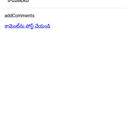
కామెంట్‌లు
addComments
కామెంట్‌ను పోస్ట్ చేయండి