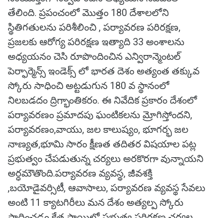
తేలింది. ప్రపంచంలో మొత్తం 180 దేశాలలోని
స్థితిగతులను పరిశీలించి , పర్యావరణ పరిరక్షణ,
ప్రజలకు ఆరోగ్య పరిరక్షణ ఇత్యాది 33 అంశాలను
అధ్యయనం చెసి రూపొందించిన ఎన్విరాన్మెంటల్
పెర్ఫార్మెన్స్ ఇండెక్స్ లో భారత దెశం అత్యంత తక్కువ
స్కోరు సాధించి అట్టడుగున 180 వ స్థానంలో
నిలబడదం ద్రిగ్భాంతికరం. ఈ నివేదిక ప్రకారం దేశంలో
పర్యావరణం ప్రమాదపు ఘంటికలను మ్రోగిస్తోందని,
పర్యావరణం,వాయు, జల కాలుష్యం, భూగర్భ జల
నాణ్యత,భూమి సారం క్షీణత తదితర విషయాల పట్ల
ప్రభుత్వం చేపడుతున్న చర్యలు అరకొరగా వున్నాయని
అర్ధమౌతొంది.పర్యావరణ వ్యవస్థ, జీవశక్తి
,బయోడైవర్సిటీ, ఆవాసాలు, పర్యావరణ వ్యవస్థ సేవలు
అంటి 11 క్యాటగిరీలు మన దేశం అత్యల్ప స్కోరు
సాధించడం క్షేత్ర స్థాయిలో ప్రభుత్వ పరిరక్షణ చర్యల