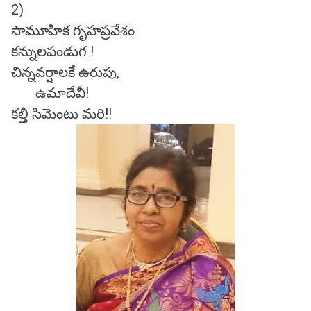
2)
సామూహిక గృహప్రవేశం
కన్నులపండుగ !
చిన్నవర్షాలకే ఉరుపు,
ఉమాదేవీ!
కల్తీ సిమెంటు మరి!!