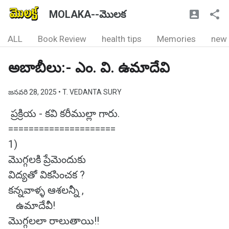
MOLAKA--మొలక
ALL
Book Review
health tips
Memories
new
అబాబీలు:- ఎం. వి. ఉమాదేవి
జనవరి 28, 2025
• T. VEDANTA SURY
ప్రక్రియ - కవి కరీముల్లా గారు.
=====================
1)
మొగ్గలకి ప్రేమెందుకు
విద్యతో వికసించక ?
కన్నవాళ్ళ ఆశలన్నీ ,
ఉమాదేవీ!
మొగ్గలలా రాలుతాయి!!