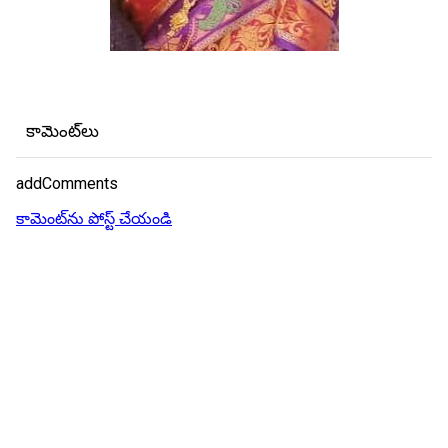
కామెంట్‌లు
addComments
కామెంట్‌ను పోస్ట్ చేయండి