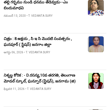
తల్లి గర్భము నుండి ధనము తేడెవ్వడు--ఎం
బిందుమాధవి
నవంబర్ 13, 2020
• T. VEDANTA SURY
చిత్రం : కె.అక్షయ , సి ఇ సి మొదటి సంవత్సరం ,
ఘనపూర్ ( స్టేషన్) జనగాం జిల్లా
ఆగస్టు 06, 2026
• T. VEDANTA SURY
నిశ్శబ్ద కోరిక : - D.రసన్య,10వ తరగతి, తెలంగాణ
మోడల్ స్కూల్, ఘన్పూర్ (స్టేషన్), జనగామ (జి)
ఫిబ్రవరి 11, 2026
• T. VEDANTA SURY