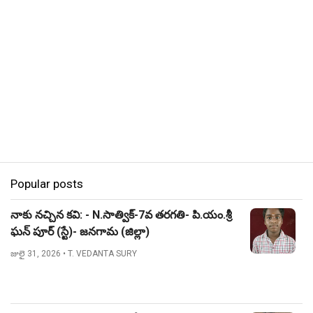
Popular posts
నాకు నచ్చిన కవి: - N.సాత్విక్-7వ తరగతి- పి.యం.శ్రీ
ఘన్ పూర్ (స్టే)- జనగామ (జిల్లా)
జులై 31, 2026
• T. VEDANTA SURY