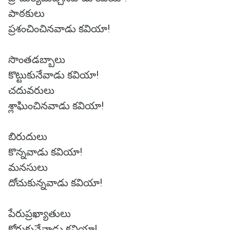
పాఠకులు
ప్రశంచించినవాడు కవియా!
సొంతడబ్బాలు
కొట్టుకునేవాడు కవియా!
చదువరులు
శ్లాఘించినవాడు కవియా!
బిరుదులు
కొన్నవాడు కవియా!
మనసులు
దోచుకున్నవాడు కవియా!
పేరుప్రఖ్యాతులు
కోరుకునేవాడు కవియా!