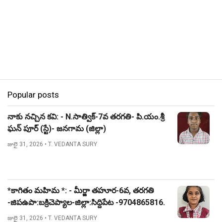
Popular posts
నాకు నచ్చిన కవి: - N.సాత్విక్-7వ తరగతి- పి.యం.శ్రీ
ఘన్ పూర్ (స్టే)- జనగామ (జిల్లా)
జులై 31, 2026
• T. VEDANTA SURY
*కాగితం మహిమ *: - మీర్జా తహూర-6వ, తరగతి
-జిపఉపా:బక్రిచెప్యాల-జిల్లా:సిద్దిపేట -9704865816.
జులై 31, 2026
• T. VEDANTA SURY