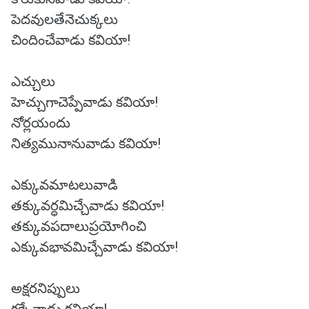
పెదవులతేనెచుక్కలు
చిందించేవాడు కవియా!
ఎచ్చులు
హెచ్చుగాచెప్పేవాడు కవియా!
నోర్లయందు
నిత్యమునానువాడు కవియా!
ఎక్కువమాటలువాడి
తక్కువర్ధమిచ్చేవాడు కవియా!
తక్కువపదాలుప్రయోగించి
ఎక్కువభావమిచ్చేవాడు కవియా!
అక్షరనిప్పులు