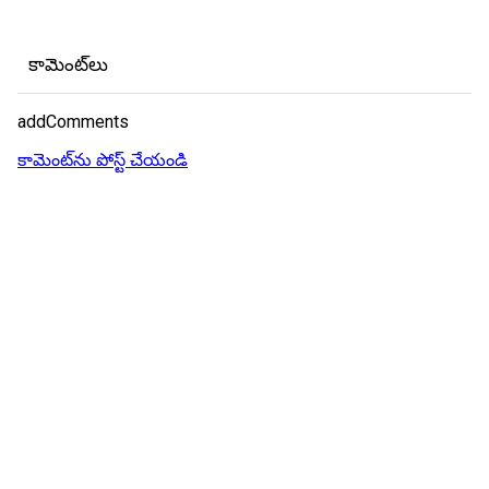
కామెంట్‌లు
addComments
కామెంట్‌ను పోస్ట్ చేయండి