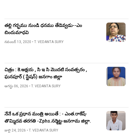
తల్లి గర్భము నుండి ధనము తేడెవ్వడు--ఎం
బిందుమాధవి
నవంబర్ 13, 2020
• T. VEDANTA SURY
చిత్రం : కె.అక్షయ , సి ఇ సి మొదటి సంవత్సరం ,
ఘనపూర్ ( స్టేషన్) జనగాం జిల్లా
ఆగస్టు 06, 2026
• T. VEDANTA SURY
నేనే ఒక ప్రధాన మంత్రి అయితే : - ఎంత.రాకేష్-
తొమ్మిదవ తరగతి -Zphs.నర్మెట్ట-జనగామ జిల్లా.
జులై 24, 2026
• T. VEDANTA SURY