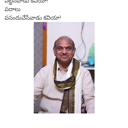
పట్టినవాడు కవియా!
పదాలు
పసందుచేసేవాడు కవియా!