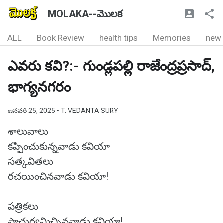
MOLAKA--మొలక
ALL
Book Review
health tips
Memories
new
ఎవరు కవి?:- గుండ్లపల్లి రాజేంద్రప్రసాద్,
భాగ్యనగరం
జనవరి 25, 2025
• T. VEDANTA SURY
శాలువాలు
కప్పించుకున్నవాడు కవియా!
సత్కవితలు
రచయించినవాడు కవియా!
పత్రికలు
ప్రాచుర్యమిచ్చినవాడు కవియా!