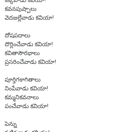
కక్కేవాడు కవియా!
కవనపుష్పాలు
వెదజల్లేవాడు కవియా!
దోషపదాలు
దొర్లించేవాడు కవియా!
కవితాసౌరభాలు
ప్రసరించేవాడు కవియా!
పూర్తిగకాగితాలు
నింపేవాడు కవియా!
కమ్మనికవనాలు
పంచేవాడు కవియా!
పెన్ను