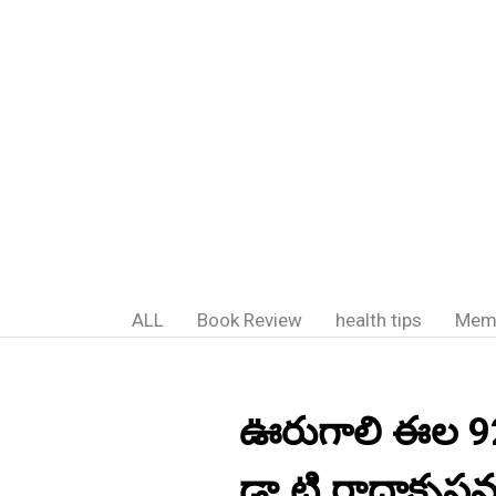
ALL
Book Review
health tips
Mem
ఊరుగాలి ఈల 9
డా.టి.రాధాకృష్ణ