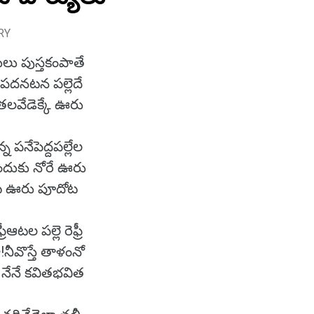
RY
తులు పుస్తకంపాతే
ేపదనటన పల్లెదే
తలవేడెక్కే ఊరు
పనేపెద్దపల్లేల
ేందుకు నోరే ఊరు
ాట ఊరు పూదోట
ఆటల పల్లె రెఫ్రీ
!నీవొస్తే తాళంనో
నేనే కవితభవిత