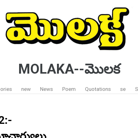
MOLAKA--మొలక
ories
new
News
Poem
Quotations
se
S
2:-
మాచార్యులు