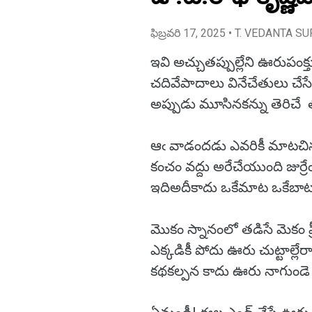
ఫిబ్రవరి 17, 2025
• T. VEDANTA SU
ఇవి అచ్చుతప్పుల్లేని ఊరుపంక్
చదివేపాదాలు వినేచేతులు చేస
అప్పుడు మూసినకన్ను తెరిచే 
ఆఁ వాడందడు ఎవరికీ మాటచిన్న 
కంచం వద్దు అరేచేయుంది జుర్ర
ఇదిఅదీకాదు ఒకేమాట ఒకేబ
మొకం స్నానంలో తడిసే మెకం ఫ్రీ
ఎక్కడికీ పోదు ఊరు చుట్టాల్లేరా
కథకల్పన కాదు ఊరు నాగుండె 