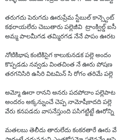
తరుగదు పెరుగదు ఊరుప్రేమ స్టేబుల్ కాన్స్టెంట్
కథరాయలేరు చెబుతారు పల్లెజీవి ట్రాంక్విల్డ్ ఐసీ
అమ్మ పాలమీగడ తమ్మిరగడ నేనే పాపం ఊరట
నోటికిభాష కంటికిసైగ కాలుకునడక పల్లె అందం
కొప్పడడు నవ్వడు వింతచింత నే ఊరు పోషణ
తరగనిసిరి ఉసిరి విటమిన్ సి రోగం తరిమే పల్లె
అమ్మో ఊరా రానని అనరు పదపోదాం పల్లెపాట
అందరం అక్కన్నుంచే చెప్ప నామోషీకాదది పల్లె
వేరు కనపడదు వాసనేస్తుంది పసిగట్టిట్టే ఊరోన్ని
మతలబు తెలీదు తారులేదు కంకరతారే ఊరు వే
సారంటే చదువమని ఎంతకోపమో పల్లెనవ్వే ఆపై