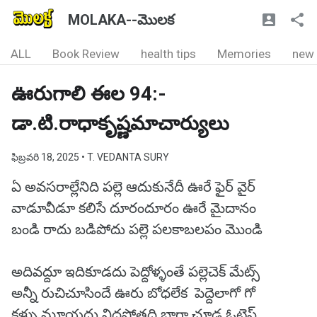
MOLAKA--మొలక
ALL
Book Review
health tips
Memories
new
ఊరుగాలి ఈల 94:-
డా.టి.రాధాకృష్ణమాచార్యులు
ఫిబ్రవరి 18, 2025
• T. VEDANTA SURY
ఏ అవసరాల్లేనిది పల్లె ఆదుకునేదీ ఊరే ఫైర్ వైర్
వాడూవీడూ కలిసే దూరందూరం ఊరే మైదానం
బండి రాదు బడిపోదు పల్లె పలకాబలపం మొండి
అదివద్దూ ఇదికూడదు పెద్దోళ్ళంతే పల్లెచెక్ మేట్స్
అన్నీ రుచిచూసిందే ఊరు బోధలేక పెద్దెలాగో గో
కళ్ళు మూయదు నిద్రపోతది బాగా చూడ ఓటెస్ట్