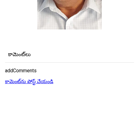
కామెంట్‌లు
addComments
కామెంట్‌ను పోస్ట్ చేయండి