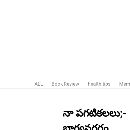
ALL
Book Review
health tips
Mem
నా పగటికలలు;- గుం
భాగ్యనగరం