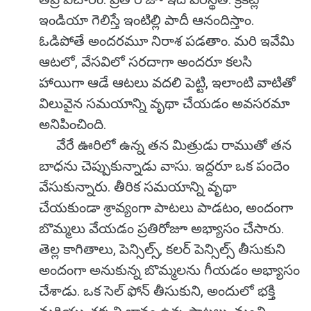
ఇండియా గెలిస్తే ఇంటిల్లి పాదీ ఆనందిస్తాం.
ఓడిపోతే అందరమూ నిరాశ పడతాం. మరి ఇవేమి
ఆటలో, వేసవిలో సరదాగా అందరూ కలసి
హాయిగా ఆడే ఆటలు వదలి పెట్టి, ఇలాంటి వాటితో
విలువైన సమయాన్ని వృథా చేయడం అవసరమా
అనిపించింది.
వేరే ఊరిలో ఉన్న తన మిత్రుడు రాముతో తన
బాధను చెప్పుకున్నాడు వాసు. ఇద్దరూ ఒక పందెం
వేసుకున్నారు. తీరిక సమయాన్ని వృథా
చేయకుండా శ్రావ్యంగా పాటలు పాడటం, అందంగా
బొమ్మలు వేయడం ప్రతిరోజూ అభ్యాసం చేసారు.
తెల్ల కాగితాలు, పెన్సిల్స్, కలర్ పెన్సిల్స్ తీసుకుని
అందంగా అనుకున్న బొమ్మలను గీయడం అభ్యాసం
చేశాడు. ఒక సెల్ ఫోన్ తీసుకుని, అందులో భక్తి