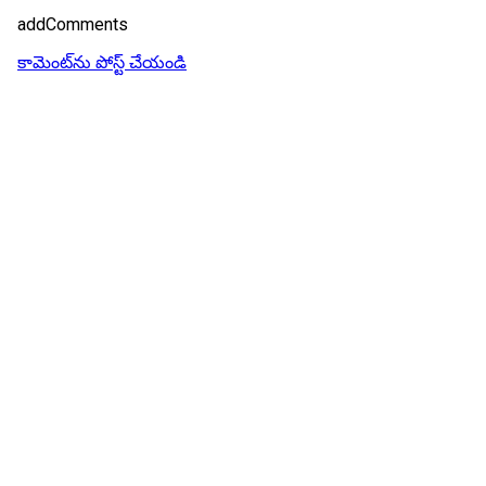
addComments
కామెంట్‌ను పోస్ట్ చేయండి