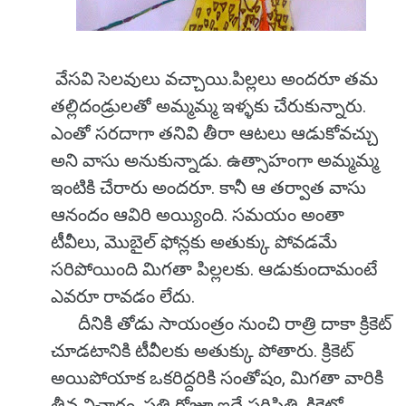
వేసవి సెలవులు వచ్చాయి.పిల్లలు అందరూ తమ
తల్లిదండ్రులతో అమ్మమ్మ ఇళ్ళకు చేరుకున్నారు.
ఎంతో సరదాగా తనివి తీరా ఆటలు ఆడుకోవచ్చు
అని వాసు అనుకున్నాడు. ఉత్సాహంగా అమ్మమ్మ
ఇంటికి చేరారు అందరూ. కానీ ఆ తర్వాత వాసు
ఆనందం ఆవిరి అయ్యింది. సమయం అంతా
టీవీలు, మొబైల్ ఫోన్లకు అతుక్కు పోవడమే
సరిపోయింది మిగతా పిల్లలకు. ఆడుకుందామంటే
ఎవరూ రావడం లేదు.
దీనికి తోడు సాయంత్రం నుంచి రాత్రి దాకా క్రికెట్
చూడటానికి టీవీలకు అతుక్కు పోతారు. క్రికెట్
అయిపోయాక ఒకరిద్దరికి సంతోషం, మిగతా వారికి
తీవ్ర విచారం. ప్రతి రోజూ ఇదే పరిస్థితి. క్రికెట్లో