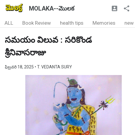
MOLAKA--మొలక
ALL
Book Review
health tips
Memories
new
సమయం విలువ : సరికొండ
శ్రీనివాసరాజు
ఫిబ్రవరి 18, 2025
• T. VEDANTA SURY