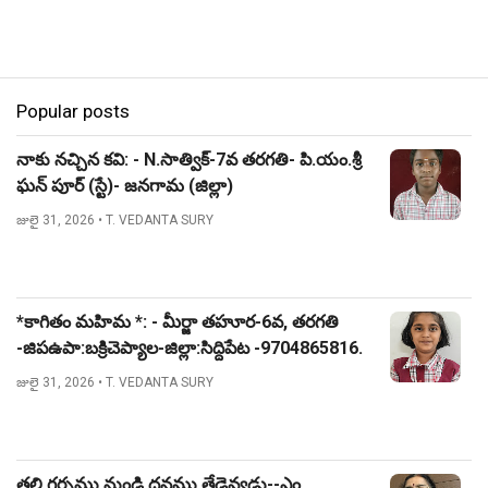
Popular posts
నాకు నచ్చిన కవి: - N.సాత్విక్-7వ తరగతి- పి.యం.శ్రీ
ఘన్ పూర్ (స్టే)- జనగామ (జిల్లా)
జులై 31, 2026
• T. VEDANTA SURY
*కాగితం మహిమ *: - మీర్జా తహూర-6వ, తరగతి
-జిపఉపా:బక్రిచెప్యాల-జిల్లా:సిద్దిపేట -9704865816.
జులై 31, 2026
• T. VEDANTA SURY
తల్లి గర్భము నుండి ధనము తేడెవ్వడు--ఎం