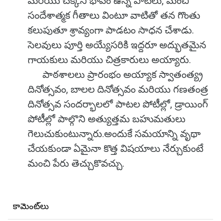
మరియు చక్కని భావం ఉన్న పాటలు, మంచి
సందేశాత్మక గీతాలు వింటూ వాటితో తన గొంతు
కలుపుతూ శ్రావ్యంగా పాడటం సాధన చేశాడు.
సెలవులు పూర్తి అయ్యేసరికి ఇద్దరూ అద్భుతమైన
గాయకులు మరియు చిత్రకారులు అయ్యారు.
పాఠశాలలు ప్రారంభం అయ్యాక స్వాతంత్య్ర
దినోత్సవం, బాలల దినోత్సవం మరియు గణతంత్ర
దినోత్సవ సందర్భాలలో పాటల పోటీల్లో, డ్రాయింగ్
పోటీల్లో పాల్గొని అత్యుత్తమ బహుమతులు
గెలుచుకుంటున్నారు.అందుకే సమయాన్ని వృథా
చేయకుండా ఏమైనా కొత్త విషయాలు నేర్చుకుంటే
మంచి పేరు తెచ్చుకొవచ్చు.
కామెంట్‌లు