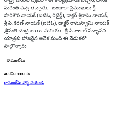
రాష్ట్ర జనరల్ సెక్రటరీ - ఈ కార్యక్రమానికి విచ్చేసి, దానికి
మరింత వన్నె తెచ్చారు. బంజారా ప్రముఖులు శ్రీ
హరిశౌరి నాయక్ (ఐటిఓ, రిటైర్డ్), డాక్టర్ శ్రీరామ్ నాయక్,
శ్రీ పి. కిరణ్ నాయక్ (ఐటిఓ), డాక్టర్ రామస్వామి నాయక్
,శ్రీమతి చంద్రి బాయి మరియు శ్రీ సేవాలాల్ సద్భావన
యాత్రకు హాజరైన అనేక మంది ఈ వేడుకలో
పాల్గొన్నారు.
కామెంట్‌లు
addComments
కామెంట్‌ను పోస్ట్ చేయండి