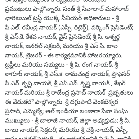
ప్రముఖులు పాల్గొన్నారు. సంత్ శ్రీ సేవాలాల్ మహారాజ్
ఛారిటబుల్ ట్రస్ట్ యొక్క సీనియర్ అధికారులు - శ్రీ
పి.ఎల్. రవీంద్ర నాయక్ (ఎస్పీ, రిటైర్డ్), వర్కింగ్ ప్రెసిడెంట్;
శ్రీ ఎస్.కె. కేశవ నాయక్, వైస్ ప్రెసిడెంట్; శ్రీ సి. అశ్వర్థ
నాయక్, జనరల్ సెక్రటరీ; మరియు శ్రీ ఎస్.సి. బాల
నాయక్, ట్రెజరర్ - ఈ కార్యక్రమానికి హాజరయ్యారు.
ట్రస్టీలు మరియు సభ్యులు - శ్రీ పి. రంగ నాయక్, శ్రీ
ఠాగూర్ నాయక్, శ్రీ ఎస్.కె. రామచంద్ర నాయక్, ప్రొఫెసర్
సి.ఎన్. కృష్ణ నాయక్, శ్రీ ఎస్.ఎన్. కృష్ణ నాయక్ , శేఖర్
నాయక్ మరియు శ్రీ రాజేంద్ర ప్రసాద్ నాయక్ ప్రభృతులు
ఈ వేడుకలో పాల్గొన్నారు. శ్రీ దగ్గుపాటి వెంకటేశ్వర
ప్రసాద్, ఎమ్మెల్యే; ఆల్ ఇండియా బంజారా సేవా సంఘ్
ముఖ్యులు - శ్రీ బాలాజీ నాయక్, జిల్లా అధ్యక్షుడు; శ్రీ పి.
బాబు నాయక్, సెక్రటరీ; మరియు శ్రీ చక్రి నాయక్, ఎస్పీ,