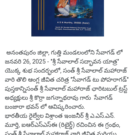
అనంతపురం జిల్లా, గుత్తి మండలంలోని సేవాగడ్ లో
జనవరి 26, 2025 - "శ్రీ సేవాలాల్ సద్భావన యాత్ర"
యొక్క శుభ సందర్భంలో, సంత్ శ్రీ సేవాలాల్ మహారాజ్
వారి తొలి ఆంగ్ల జీవిత చరిత్ర "సేవాగడ్ టు పోహరాగడ్"
పుస్తకాన్నిసంత్ శ్రీ సేవాలాల్ మహారాజ్ ఛారిటబుల్ ట్రస్ట్
అధ్యక్షులు శ్రీ కొర్రా జగన్నాథరావు గారు సేవాగడ్
బంజారా భవన్ లో ఆవిష్కరించారు.
భారతీయ రైల్వేల విశ్రాంత ఇంజనీర్ శ్రీ ఎ.ఎస్.ఎన్.
మూర్తి, ఐఆర్ఎస్ఎస్ఈ (రిటైర్డ్) రచించిన ఈ గ్రంథం,
సంత్ శ్రీ సేవాలాల్ మహారాజ్ వారి జీవిత మరియు