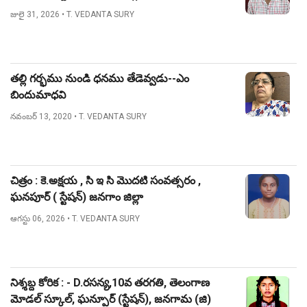
జులై 31, 2026
• T. VEDANTA SURY
తల్లి గర్భము నుండి ధనము తేడెవ్వడు--ఎం
బిందుమాధవి
నవంబర్ 13, 2020
• T. VEDANTA SURY
చిత్రం : కె.అక్షయ , సి ఇ సి మొదటి సంవత్సరం ,
ఘనపూర్ ( స్టేషన్) జనగాం జిల్లా
ఆగస్టు 06, 2026
• T. VEDANTA SURY
నిశ్శబ్ద కోరిక : - D.రసన్య,10వ తరగతి, తెలంగాణ
మోడల్ స్కూల్, ఘన్పూర్ (స్టేషన్), జనగామ (జి)