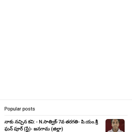
Popular posts
నాకు నచ్చిన కవి: - N.సాత్విక్-7వ తరగతి- పి.యం.శ్రీ
ఘన్ పూర్ (స్టే)- జనగామ (జిల్లా)