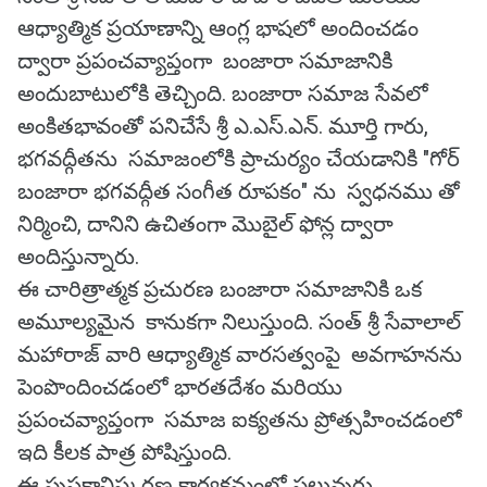
ఆధ్యాత్మిక ప్రయాణాన్ని ఆంగ్ల భాషలో అందించడం
ద్వారా ప్రపంచవ్యాప్తంగా బంజారా సమాజానికి
అందుబాటులోకి తెచ్చింది. బంజారా సమాజ సేవలో
అంకితభావంతో పనిచేసే శ్రీ ఎ.ఎస్.ఎన్. మూర్తి గారు,
భగవద్గీతను సమాజంలోకి ప్రాచుర్యం చేయడానికి "గోర్
బంజారా భగవద్గీత సంగీత రూపకం" ను స్వధనము తో
నిర్మించి, దానిని ఉచితంగా మొబైల్ ఫోన్ల ద్వారా
అందిస్తున్నారు.
ఈ చారిత్రాత్మక ప్రచురణ బంజారా సమాజానికి ఒక
అమూల్యమైన కానుకగా నిలుస్తుంది. సంత్ శ్రీ సేవాలాల్
మహారాజ్ వారి ఆధ్యాత్మిక వారసత్వంపై అవగాహనను
పెంపొందించడంలో భారతదేశం మరియు
ప్రపంచవ్యాప్తంగా సమాజ ఐక్యతను ప్రోత్సహించడంలో
ఇది కీలక పాత్ర పోషిస్తుంది.
ఈ పుస్తకావిష్కరణ కార్యక్రమంలో పలువురు