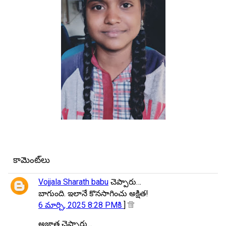
కామెంట్‌లు
Vojjala Sharath babu
చెప్పారు…
బాగుంది. ఇలానే కొనసాగించు అక్షిత!
6 మార్చి, 2025 8:28 PMకి
]
అజ్ఞాత చెప్పారు…