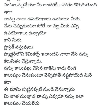
పంటల వల్లనే కదా మీ అందరికీ ఆహారం దొరుకుతుంది.
ఇలా
నావల్ల చాలా ఉపయోగాలు ఉంటాయి మీకు
నేను చెప్పుకుంటూ పోతే నా వల్ల మీకు ఎన్ని
ఉపయోగాలు ఉన్నాయో
కానీ మీరు
ప్లాస్టిక్ వస్తువులు
ఫ్యాక్టరీలోని కెమికల్స్ ఇలాంటివి చాలా వేసి నన్ను
కలుషితం చేస్తున్నారు.
నన్ను కాలుష్యం చేసిన నాకేమీ కాదు లెండి
కాలుష్యం చేసుకుంటూ వెళ్ళిపోతే నష్టపోయేది మీరే
కదా
ఈ భూమి పుట్టినప్పటి నుండి నేనున్నాను
మీ తాత ముత్తాత వాళ్ళు ఎవ్వరూ నన్ను ఇలా
కాలుష్యం చేయలేదు