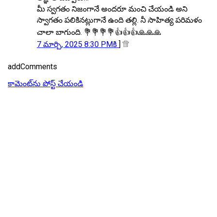
మీ స్వగతం నిజంగానే అందరూ మంచి చేయండి అని
స్వాగతం పలికినట్లుగానే ఉంది తల్లి. నీ సాహిత్య పరిమళం
చాలా బాగుంది. 💐💐💐💐👍👍👍🙏🙏🙏
7 మార్చి, 2025 8:30 PMకి
]
addComments
కామెంట్‌ను పోస్ట్ చేయండి