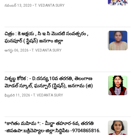
నవంబర్ 13, 2020
• T. VEDANTA SURY
చిత్రం : కె.అక్షయ , సి ఇ సి మొదటి సంవత్సరం ,
ఘనపూర్ ( స్టేషన్) జనగాం జిల్లా
ఆగస్టు 06, 2026
• T. VEDANTA SURY
నిశ్శబ్ద కోరిక : - D.రసన్య,10వ తరగతి, తెలంగాణ
మోడల్ స్కూల్, ఘన్పూర్ (స్టేషన్), జనగామ (జి)
ఫిబ్రవరి 11, 2026
• T. VEDANTA SURY
*కాగితం మహిమ *: - మీర్జా తహూర-6వ, తరగతి
-జిపఉపా:బక్రిచెప్యాల-జిల్లా:సిద్దిపేట -9704865816.