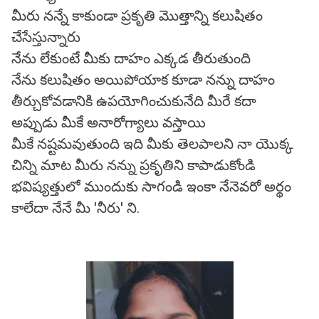
మీరు నన్నే కాకుండా ప్రకృతి మొత్తాన్ని కలుషితం
చేసేస్తున్నారు
నేను లేకుంటే మీకు దాహం ఎక్కడ తీరుతుంది
నేను కలుషితం అయిపోయాక కూడా నన్ను దాహం
తీర్చుకోవడానికి ఉపయోగించుకునేది మీరే కదా
అప్పుడు మీకే అనారోగ్యాలు వస్తాయి
మీకే నష్టమవుతుంది ఇది మీకు తెలపాలని నా యొక్క
చిన్ని మాట మీరు నన్ను ప్రకృతిని కాపాడుకోండి
భవిష్యత్తులో ముందుకు సాగండి ఇంకా నేనెవరో అర్థం
కాలేదా నేనే మీ 'నీరు' ని.