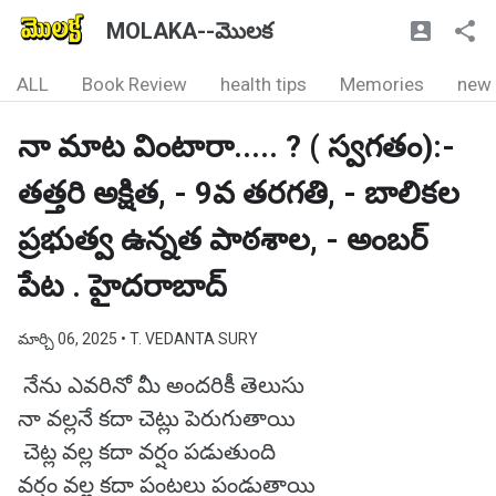
MOLAKA--మొలక
ALL
Book Review
health tips
Memories
new
నా మాట వింటారా..... ? ( స్వగతం):-
తత్తరి అక్షిత, - 9వ తరగతి, - బాలికల
ప్రభుత్వ ఉన్నత పాఠశాల, - అంబర్
పేట . హైదరాబాద్
మార్చి 06, 2025
• T. VEDANTA SURY
నేను ఎవరినో మీ అందరికీ తెలుసు
నా వల్లనే కదా చెట్లు పెరుగుతాయి
చెట్ల వల్ల కదా వర్షం పడుతుంది
వర్షం వల్ల కదా పంటలు పండుతాయి