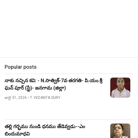
Popular posts
నాకు నచ్చిన కవి: - N.సాత్విక్-7వ తరగతి- పి.యం.శ్రీ
ఘన్ పూర్ (స్టే)- జనగామ (జిల్లా)
జులై 31, 2026
• T. VEDANTA SURY
తల్లి గర్భము నుండి ధనము తేడెవ్వడు--ఎం
బిందుమాధవి