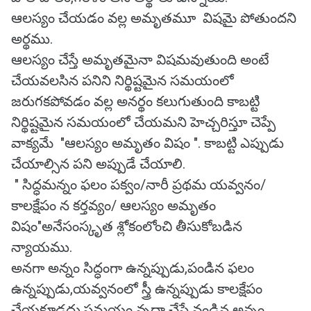
ఆలస్యం చేయడం వల్ల అమృతమూ విషమై పోతుందని
అర్థము.
ఆలస్యం చేస్తే అమృతమైనా విషమవుతుంది అంటే
చేయవలసిన పనిని నిర్థిష్టమైన సమయంలో
జరుగకపోవడం వల్ల అనర్థం కలుగుతుంది కాబట్టి
నిర్థిష్టమైన సమయంలో చేయమని హెచ్చరిస్తూ చెప్పే
వాక్యమే "ఆలస్యం అమృతం విషం ". కాబట్టి ఎప్పుడు
చేయాల్సిన పని అప్పుడే చేయాలి.
" సిద్ధమన్నం ఫలం పక్వం/నారీ ప్రథమ యవ్వనం/
కాలక్షేపం న కర్తవ్యం/ ఆలస్యం అమృతం
విషం"అనేసంస్కృత శ్లోకంలోంచి తీసుకోబడిన
న్యాయము.
అనగా అన్నం సిద్ధంగా ఉన్నప్పుడు,పండిన ఫలం
ఉన్నప్పుడు,యవ్వనంలో స్త్రీ ఉన్నప్పుడు కాలక్షేపం
చేయకూడదు.సమయం వృధా చేస్తే వండిన అన్నం