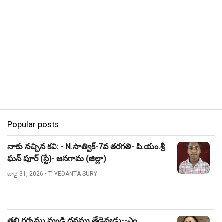
Popular posts
నాకు నచ్చిన కవి: - N.సాత్విక్-7వ తరగతి- పి.యం.శ్రీ
ఘన్ పూర్ (స్టే)- జనగామ (జిల్లా)
జులై 31, 2026
• T. VEDANTA SURY
తల్లి గర్భము నుండి ధనము తేడెవ్వడు--ఎం