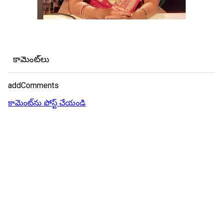
కామెంట్‌లు
addComments
కామెంట్‌ను పోస్ట్ చేయండి