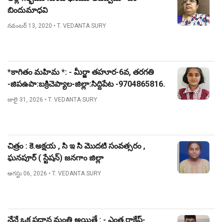
బిందుమాధవి
నవంబర్ 13, 2020
• T. VEDANTA SURY
*కాగితం మహిమ *: - మీర్జా తహూర-6వ, తరగతి
-జిపఉపా:బక్రిచెప్యాల-జిల్లా:సిద్దిపేట -9704865816.
జులై 31, 2026
• T. VEDANTA SURY
చిత్రం : కె.అక్షయ , సి ఇ సి మొదటి సంవత్సరం ,
ఘనపూర్ ( స్టేషన్) జనగాం జిల్లా
ఆగస్టు 06, 2026
• T. VEDANTA SURY
నేనే ఒక ప్రధాన మంత్రి అయితే : - ఎంత.రాకేష్-