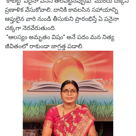
కాబట్టి ఏదైనా పనిని తలపెట్టినప్పుడు ముందు చక్కని
ప్రణాళిక వేసుకోవాలి. దానికి కావలసిన సహాయాన్ని
ఆప్తులైన వారి నుండి తీసుకుని ప్రారంభిస్తే ఏ పనైనా
చక్కగా నెరవేరుతుంది.
"ఆలస్యం అమృతం విషం" అనే పదం మన నిత్య
జీవితంలో రాకుండా జాగ్రత్త పడాలి.