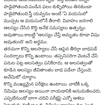
పాడైపోతుంది.పండిన ఫలం కుళ్ళిపోయి తినకుండా
పాడైపోతుంది.స్త్రీ యవ్వనం అంటే "ఏ వయసులో
ముచ్చట ఆ వయసులోనే తీరాలి. వివాహం జరగాలి
ఆలస్యం చేసిన కొద్ది అనేక సమస్యలు ఉత్పన్నం
అవుతాయి.కాబట్టి "ఆలస్యం చేస్తే అమృతం కూడా విషం
అవుతుంది' అని అర్థము.
తరచుగా కొన్ని ఆలస్యాలు చేసి ఆపైన తీరిగ్గా బాధపడే
సందర్భాలు కొన్ని ఉంటాయి. తప్పనిసరిగా వెంటనే చేసే
పనుల పట్ల అలసత్వం పనికిరాదు. ఆ అలసత్వంతో
కూడిన ఆలస్యం జీవితాంతం బాధ పడేలా చేస్తుంది.
అవేమిటో చూద్దాం.
కొన్ని ముఖ్యమైన పరీక్షలు ఉంటాయి. వాటికి ఒక్క
నిమిషం ఆలస్యం అయినా రాయడానికి అనుమతించరు.
ఎప్పటినుండో బాగా చదివి పరీక్షపై ఎన్నో ఆశలు