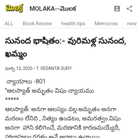
MOLAKA--మొలక
ALL
Book Review
health tips
Memories
new
సునంద భాషితం:- వురిమళ్ల సునంద,
ఖమ్మం
మార్చి 12, 2025
• T. VEDANTA SURY
న్యాయాలు -801
"ఆలస్యాత్ అమృతం విషం న్యాయము
*****
ఆలస్యాత్: అనగా ఆలస్యం వల్ల.అమృతం అనగా
మరణం లేనిది , నిత్యం ఉండటం, అమరత్వం.విషం
అనగా హాని కలిగించే, మరణానికి కారణమయ్యేదీ,
హాలాహలం,గరళం అనే అర్థాలు ఉన్నాయి.