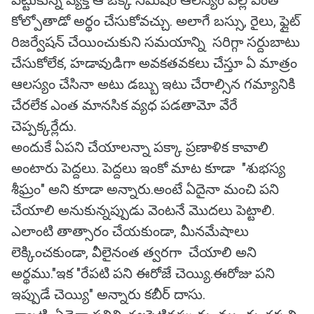
పెట్టుకున్న వ్యక్తి ఆ ఒక్క నిమిషం ఆలస్యం వల్ల ఎంత
కోల్పోతాడో అర్థం చేసుకోవచ్చు. అలాగే బస్సు, రైలు, ఫ్లైట్
రిజర్వేషన్ చేయించుకుని సమయాన్ని సరిగ్గా సర్దుబాటు
చేసుకోలేక, హడావుడిగా అవకతవకలు చేస్తూ ఏ మాత్రం
ఆలస్యం చేసినా అటు డబ్బు ఇటు చేరాల్సిన గమ్యానికి
చేరలేక ఎంత మానసిక వ్యధ పడతామో వేరే
చెప్పక్కర్లేదు.
అందుకే ఏపని చేయాలన్నా పక్కా ప్రణాళిక కావాలి
అంటారు పెద్దలు. పెద్దలు ఇంకో మాట కూడా "శుభస్య
శీఘ్రం" అని కూడా అన్నారు.అంటే ఏదైనా మంచి పని
చేయాలి అనుకున్నప్పుడు వెంటనే మొదలు పెట్టాలి.
ఎలాంటి తాత్సారం చేయకుండా, మీనమేషాలు
లెక్కించకుండా, వీలైనంత త్వరగా చేయాలి అని
అర్థము."ఇక "రేపటి పని ఈరోజే చెయ్యి.ఈరోజు పని
ఇప్పుడే చెయ్యి" అన్నారు కబీర్ దాసు.