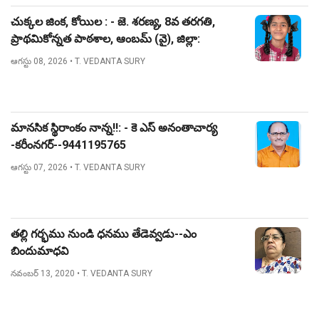
చుక్కల జింక, కోయిల : - జె. శరణ్య, 8వ తరగతి,
ప్రాథమికోన్నత పాఠశాల, ఆంబమ్ (వై), జిల్లా:
నిజామాబాద్.
ఆగస్టు 08, 2026
• T. VEDANTA SURY
మానసిక స్థిరాంకం నాన్న!!: - కె ఎస్ అనంతాచార్య
-కరీంనగర్--9441195765
ఆగస్టు 07, 2026
• T. VEDANTA SURY
తల్లి గర్భము నుండి ధనము తేడెవ్వడు--ఎం
బిందుమాధవి
నవంబర్ 13, 2020
• T. VEDANTA SURY