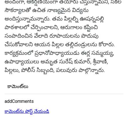
అందంగా, ఆకర్షణీయంగా తయారు చేస్తున్నామని, సకల
సౌకర్యాలతో ఉచిత నాణ్యమైన విద్యను
అందిస్తున్నామన్నారు. తమ పిల్లల్ని ఊషన్నపల్లి
పాఠశాలలో చేర్పించాలని, ఆరుగాలం కష్టించి
సంపాదించిన వేలాది రూపాయలను పొదుపు
చేసుకోవాలని ఆయన పిల్లల తల్లిదండ్రులను కోరారు.
కార్యక్రమంలో ప్రధానోపాధ్యాయుడు ఈర్ల సమ్మయ్య,
ఉపాధ్యాయులు అమృత సురేష్ కుమార్, శ్రీవాణి,
పిల్లలు, పోలీస్ సిబ్బంది, పలువురు పాల్గొన్నారు.
కామెంట్‌లు
addComments
కామెంట్‌ను పోస్ట్ చేయండి