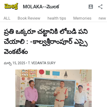
MOLAKA--మొలక
ALL
Book Review
health tips
Memories
new
ప్రతి ఒక్కరూ చట్టానికి లోబడి పని
చేయాలి : -కాల్వశ్రీరాంపూర్ ఎస్సై
వెంకటేశం
మార్చి 15, 2025
• T. VEDANTA SURY