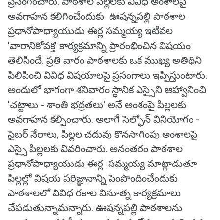
ప్రసంగించారు. పాఠశాల పిల్లలకు వివిధ అంశాలపై
అవగాహన కలిగించేందుకు ఊషన్నపల్లి పాఠశాల
ప్రధానోపాధ్యాయుడు ఈర్ల సమ్మయ్య ఇటీవల
'వారానికోవక్త' కార్యక్రమాన్ని ప్రారంభించిన విషయం
తెలిసిందే. ప్రతి వారం పాఠశాలకు ఒక ముఖ్య అతిథిని
పిలిపించి వివిధ విషయాలపై ప్రసంగాలు ఇప్పిస్తుంటారు.
అందులో భాగంగా శనివారం స్థానిక ఎస్సైని ఆహ్వానించి
'చట్టాలు - శాంతి భద్రతలు' అనే అంశంపై పిల్లలకు
అవగాహన కల్పించారు. అలాగే సెల్ఫోన్ వినియోగం -
సైబర్ నేరాలు, పిల్లల చదువు కొనసాగింపు అంశాలపై
ఎస్సై పిల్లలకు వివరించారు. అనంతరం పాఠశాల
ప్రధానోపాధ్యాయుడు ఈర్ల సమ్మయ్య మాట్లాడుతూ
పిల్లల్లో విషయ పరిజ్ఞానాన్ని పెంపొందించేందుకు
పాఠశాలలో వివిధ రకాల వినూత్న కార్యక్రమాలు
చేపడుతున్నామన్నారు. ఊషన్నపల్లి పాఠశాలను