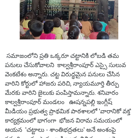
సమాజంలోని ప్రతి ఒక్కరూ చట్టానికి లోబడి తమ
పనులు చేసుకోవాలని కాల్వశ్రీరాంపూర్ ఎస్సై సులువ
వెంకటేశం అన్నారు. చట్ట విరుద్ధమైన పనులు చేసిన
వారిని కోర్టులో హాజరు పరిచి, న్యాయమూర్తి తీర్పు
మేరకు వారిని జైలుకు పంపిస్తామన్నారు. శనివారం
కాల్వశ్రీరాంపూర్ మండలం ఊషన్నపల్లి ఇంగ్లీష్
మీడియం ప్రభుత్వ ప్రాథమిక పాఠశాలలో 'వారానికో వక్త'
కార్యక్రమంలో భాగంగా భోజన విరామ సమయంలో
ఆయన 'చట్టాలు - శాంతిభద్రతలు' అనే అంశంపై