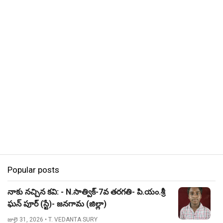
Popular posts
నాకు నచ్చిన కవి: - N.సాత్విక్-7వ తరగతి- పి.యం.శ్రీ
ఘన్ పూర్ (స్టే)- జనగామ (జిల్లా)
జులై 31, 2026
• T. VEDANTA SURY