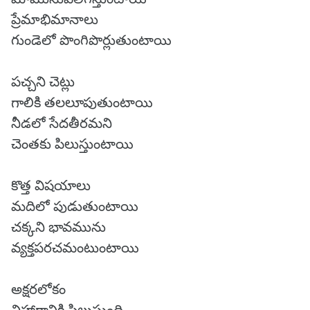
ప్రేమాభిమానాలు
గుండెలో పొంగిపొర్లుతుంటాయి
పచ్చని చెట్లు
గాలికి తలలూపుతుంటాయి
నీడలో సేదతీరమని
చెంతకు పిలుస్తుంటాయి
కొత్త విషయాలు
మదిలో పుడుతుంటాయి
చక్కని భావమును
వ్యక్తపరచమంటుంటాయి
అక్షరలోకం