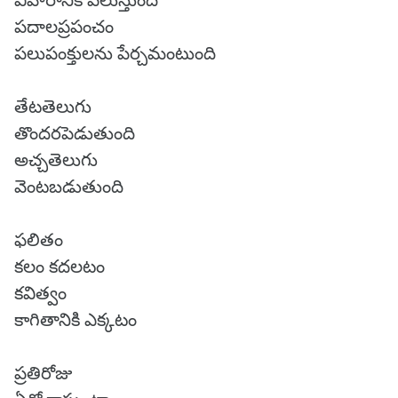
విహారానికి పిలుస్తుంది
పదాలప్రపంచం
పలుపంక్తులను పేర్చమంటుంది
తేటతెలుగు
తొందరపెడుతుంది
అచ్చతెలుగు
వెంటబడుతుంది
ఫలితం
కలం కదలటం
కవిత్వం
కాగితానికి ఎక్కటం
ప్రతిరోజు