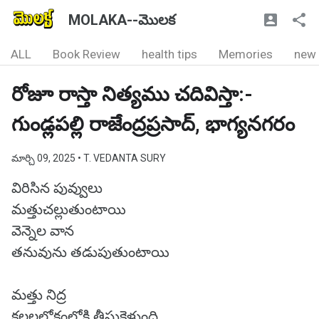
MOLAKA--మొలక
ALL
Book Review
health tips
Memories
new
రోజూ రాస్తా నిత్యము చదివిస్తా:-
గుండ్లపల్లి రాజేంద్రప్రసాద్, భాగ్యనగరం
మార్చి 09, 2025
• T. VEDANTA SURY
విరిసిన పువ్వులు
మత్తుచల్లుతుంటాయి
వెన్నెల వాన
తనువును తడుపుతుంటాయి
మత్తు నిద్ర
కలలలోకంలోకి తీసుకెళ్తుంది