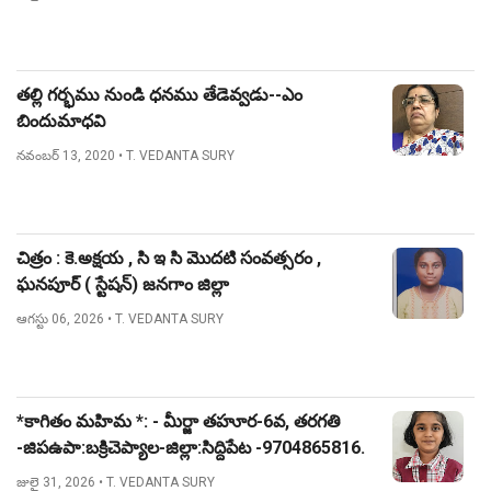
తల్లి గర్భము నుండి ధనము తేడెవ్వడు--ఎం
బిందుమాధవి
నవంబర్ 13, 2020
• T. VEDANTA SURY
చిత్రం : కె.అక్షయ , సి ఇ సి మొదటి సంవత్సరం ,
ఘనపూర్ ( స్టేషన్) జనగాం జిల్లా
ఆగస్టు 06, 2026
• T. VEDANTA SURY
*కాగితం మహిమ *: - మీర్జా తహూర-6వ, తరగతి
-జిపఉపా:బక్రిచెప్యాల-జిల్లా:సిద్దిపేట -9704865816.
జులై 31, 2026
• T. VEDANTA SURY