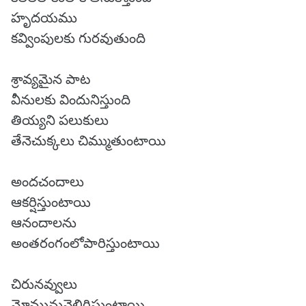
హృదయము
కవ్వింపులకు గురవుతుంది
శ్రావ్యమైన పాట
వీనులకు విందునిస్తుంది
తియ్యని పలుకులు
తేనెచుక్కలు చిమ్ముతుంటాయి
అందచందాలు
ఆకర్షిస్తుంటాయి
ఆనందాలను
అంతరంగంలోపారిస్తుంటాయి
చిరునవ్వులు
మోమునువెలిగిస్తుంటాయి