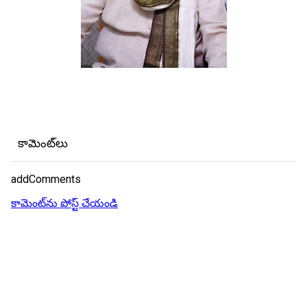
కామెంట్‌లు
addComments
కామెంట్‌ను పోస్ట్ చేయండి