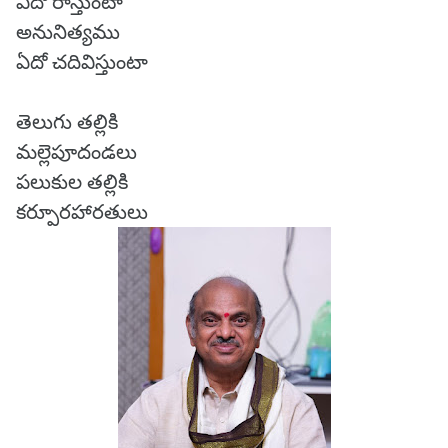
ఏదో రాస్తుంటా
అనునిత్యము
ఏదో చదివిస్తుంటా
తెలుగు తల్లికి
మల్లెపూదండలు
పలుకుల తల్లికి
కర్పూరహారతులు