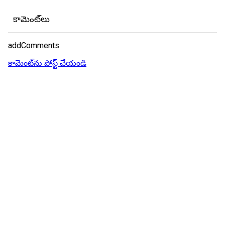
కామెంట్‌లు
addComments
కామెంట్‌ను పోస్ట్ చేయండి