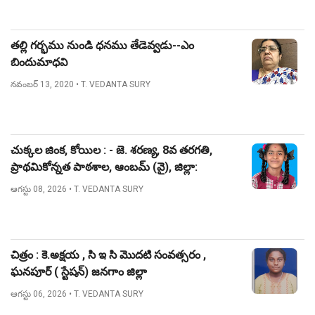
తల్లి గర్భము నుండి ధనము తేడెవ్వడు--ఎం
బిందుమాధవి
నవంబర్ 13, 2020
• T. VEDANTA SURY
చుక్కల జింక, కోయిల : - జె. శరణ్య, 8వ తరగతి,
ప్రాథమికోన్నత పాఠశాల, ఆంబమ్ (వై), జిల్లా:
నిజామాబాద్.
ఆగస్టు 08, 2026
• T. VEDANTA SURY
చిత్రం : కె.అక్షయ , సి ఇ సి మొదటి సంవత్సరం ,
ఘనపూర్ ( స్టేషన్) జనగాం జిల్లా
ఆగస్టు 06, 2026
• T. VEDANTA SURY