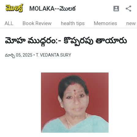
MOLAKA--మొలక
ALL
Book Review
health tips
Memories
new
మోహ ముద్గరం:- కొప్పరపు తాయారు
మార్చి 05, 2025
• T. VEDANTA SURY