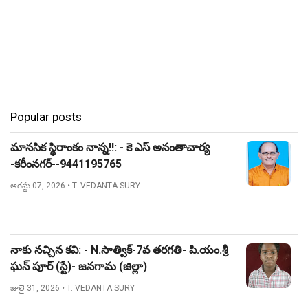
Popular posts
మానసిక స్థిరాంకం నాన్న!!: - కె ఎస్ అనంతాచార్య
-కరీంనగర్--9441195765
ఆగస్టు 07, 2026
• T. VEDANTA SURY
నాకు నచ్చిన కవి: - N.సాత్విక్-7వ తరగతి- పి.యం.శ్రీ
ఘన్ పూర్ (స్టే)- జనగామ (జిల్లా)
జులై 31, 2026
• T. VEDANTA SURY