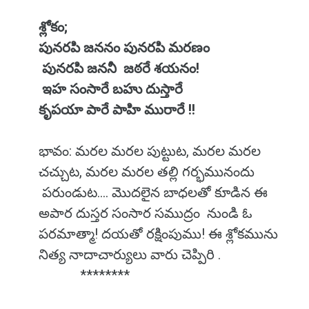
శ్లోకం;
పునరపి జననం పునరపి మరణం
పునరపి జననీ జఠరే శయనం!
ఇహ సంసారే బహు దుస్తారే
కృపయా పారే పాహి మురారే !!
భావం: మరల మరల పుట్టుట, మరల మరల
చచ్చుట, మరల మరల తల్లి గర్భమునందు
పరుండుట.... మొదలైన బాధలతో కూడిన ఈ
అపార దుస్తర సంసార సముద్రం నుండి ఓ
పరమాత్మా! దయతో రక్షింపుము! ఈ శ్లోకమును
నిత్య నాదాచార్యులు వారు చెప్పిరి .
********