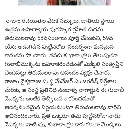
రాజాం రచయితల వేదిక సభ్యులు, జాతీయ స్థాయి
ఉత్తమ ఉపాధ్యాయ పురస్కార గ్రహీత కుదమ
తిరుమలరావు 58వసంతాలు పూర్తి చేసుకుని, 59వ
యేట అడుగిడిన పుట్టినరోజు సందర్భంగా ఘనమైన
కానుకను పొందారు. తనకు శుభాకాంక్షలు తెలుపుతూ
గులాబీమొక్కను బహూకరించడంతో మిక్కిలి సంతృప్తిని
చెందినట్లు తిరుమలరావు ఆనందం వ్యక్తం చేసారు.
రాజాం వైశ్యరాజు సంస్థ మేనేజర్ ఎం.జగదీష్ నిర్దేశాల
మేరకు, ఆ సంస్థ ప్రతినిధి నంభాళ్ళ నాగార్జున ఈ గులాబీ
మొక్కను ఇంటికి తెచ్చి బహూకరించడంతో
ఆదర్శవంతమైన నిర్ణయమంటూ తిరుమలరావు వారిని
అభినందించారు. ప్రతి ఒక్కరూ తమ పుట్టినరోజు నాడు
మొక్కలు నాటింపు, శుభాకాంక్షల కానుకలుగా మొక్కలు