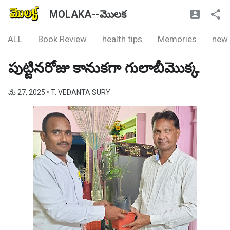
MOLAKA--మొలక
ALL
Book Review
health tips
Memories
new
పుట్టినరోజు కానుకగా గులాబీమొక్క
మే 27, 2025
• T. VEDANTA SURY