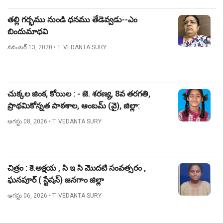
తల్లి గర్భము నుండి ధనము తేడెవ్వడు--ఎం
బిందుమాధవి
నవంబర్ 13, 2020
• T. VEDANTA SURY
చుక్కల జింక, కోయిల : - జె. శరణ్య, 8వ తరగతి,
ప్రాథమికోన్నత పాఠశాల, ఆంబమ్ (వై), జిల్లా:
నిజామాబాద్.
ఆగస్టు 08, 2026
• T. VEDANTA SURY
చిత్రం : కె.అక్షయ , సి ఇ సి మొదటి సంవత్సరం ,
ఘనపూర్ ( స్టేషన్) జనగాం జిల్లా
ఆగస్టు 06, 2026
• T. VEDANTA SURY