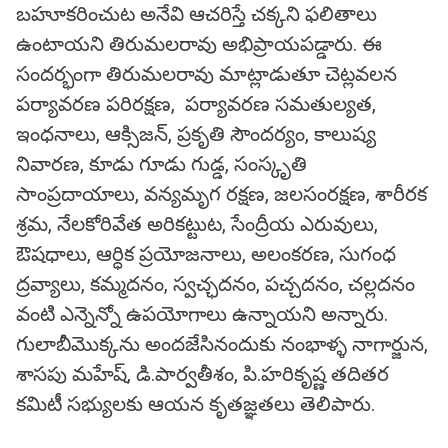
బహూకరించుట అనేవి ఆచరిస్తే చక్కని ఫలితాలు
ఉంటాయని తిరుమలరావు అభిప్రాయపడ్డారు. ఈ
సందర్భంగా తిరుమలరావు మాట్లాడుతూ చెట్లవలన
పర్యావరణ పరిరక్షణ, పర్యావరణ సమతుల్యత,
ఇంధనాలు, ఆక్సిజన్, ప్రకృతి సౌందర్యం, కాలుష్య
నివారణ, కూడు గూడు గుడ్డ, సంస్కృతి
సాంప్రదాయాలు, వన్యమృగ రక్షణ, జలసంరక్షణ, శారీరక
శ్రమ, నేలకోరివేత అరికట్టుట, సేంద్రీయ ఎరువులు,
ఔషధాలు, ఆర్ధిక ప్రయోజనాలు, అలంకరణ, సుగంధ
ద్రవ్యాలు, కమ్మదనం, స్వచ్ఛదనం, పచ్చదనం, చల్లదనం
వంటి ఎన్నెన్నో ఉపయోగాలు ఉన్నాయని అన్నారు.
గులాబీమొక్కను అందజేసినందుకు నంభాళ్ళ నాగార్జున,
శాసపు మహేష్, డి.పార్వతీశం, పి.హరికృష్ణ తదితర
కమిటీ సభ్యులకు ఆయన కృతజ్ఞతలు తెలిపారు.