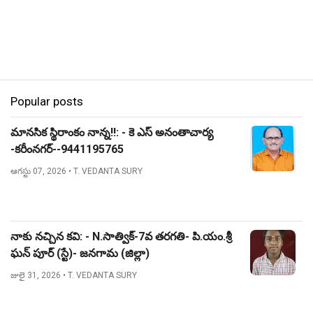
Popular posts
మానసిక స్థిరాంకం నాన్న!!: - కె ఎస్ అనంతాచార్య
-కరీంనగర్--9441195765
ఆగస్టు 07, 2026
• T. VEDANTA SURY
నాకు నచ్చిన కవి: - N.సాత్విక్-7వ తరగతి- పి.యం.శ్రీ
ఘన్ పూర్ (స్టే)- జనగామ (జిల్లా)
జులై 31, 2026
• T. VEDANTA SURY