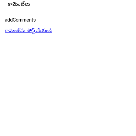
కామెంట్‌లు
addComments
కామెంట్‌ను పోస్ట్ చేయండి