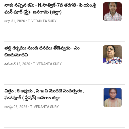
నాకు నచ్చిన కవి: - N.సాత్విక్-7వ తరగతి- పి.యం.శ్రీ
ఘన్ పూర్ (స్టే)- జనగామ (జిల్లా)
జులై 31, 2026
• T. VEDANTA SURY
తల్లి గర్భము నుండి ధనము తేడెవ్వడు--ఎం
బిందుమాధవి
నవంబర్ 13, 2020
• T. VEDANTA SURY
చిత్రం : కె.అక్షయ , సి ఇ సి మొదటి సంవత్సరం ,
ఘనపూర్ ( స్టేషన్) జనగాం జిల్లా
ఆగస్టు 06, 2026
• T. VEDANTA SURY