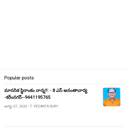
Popular posts
మానసిక స్థిరాంకం నాన్న!!: - కె ఎస్ అనంతాచార్య
-కరీంనగర్--9441195765
ఆగస్టు 07, 2026
• T. VEDANTA SURY