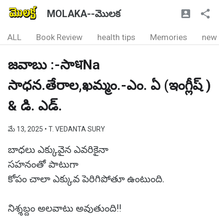
MOLAKA--మొలక
ALL
Book Review
health tips
Memories
new
జవాబు :-సాधNa
సాధన.తేరాల,ఖమ్మం.-ఎం. ఏ (ఇంగ్లీష్ )
& డి. ఎడ్.
మే 13, 2025
• T. VEDANTA SURY
బాధలు ఎక్కువైన ఎవరికైనా
సహనంతో పాటుగా
కోపం చాలా ఎక్కువ పెరిగిపోతూ ఉంటుంది.
నిశ్శబ్దం అలవాటు అవుతుంది!!