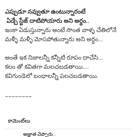
ఎప్పుడూ నవ్వుతూ ఉంటున్నారంటే
ఏడ్చే స్టేజ్ దాటిపోయారు అని అర్ధం..
ఇంకా ఏడుస్తున్నారు అంటే సొంత వాళ్ళ చేతిలోనే
మళ్ళీ మళ్ళీ మోసపోతున్నారు అని అర్ధం....
అంతే ఇక నిజాలన్నీ కన్నీటి రూపం దాచేసి....
కలం తో కవితగా మలచబడతాయి.....
కవిగుండెలో బంధాలన్నీ పలచబడతాయి.
________
కామెంట్‌లు
అజ్ఞాత చెప్పారు…