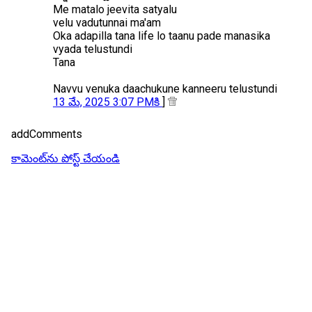
Me matalo jeevita satyalu
velu vadutunnai ma'am
Oka adapilla tana life lo taanu pade manasika
vyada telustundi
Tana
Navvu venuka daachukune kanneeru telustundi
13 మే, 2025 3:07 PMకి
]
addComments
కామెంట్‌ను పోస్ట్ చేయండి