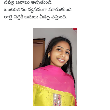
నవ్వు జవాబు అవుతుంది.
ఒంటరితనం వ్యసనంగా మారుతుంది.
రాత్రి నిద్రకి బదులు ఏడ్పు వస్తుంది.